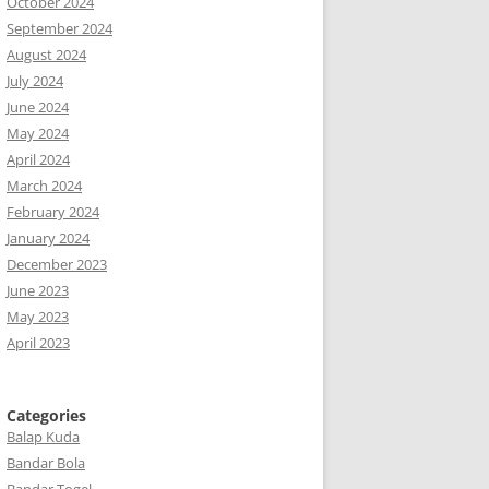
October 2024
September 2024
August 2024
July 2024
June 2024
May 2024
April 2024
March 2024
February 2024
January 2024
December 2023
June 2023
May 2023
April 2023
Categories
Balap Kuda
Bandar Bola