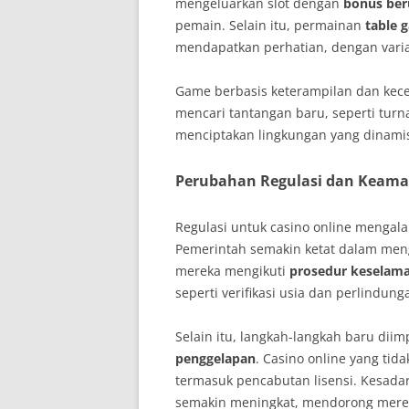
mengeluarkan slot dengan
bonus ber
pemain. Selain itu, permainan
table 
mendapatkan perhatian, dengan vari
Game berbasis keterampilan dan kece
mencari tantangan baru, seperti turna
menciptakan lingkungan yang dinami
Perubahan Regulasi dan Keam
Regulasi untuk casino online menga
Pemerintah semakin ketat dalam men
mereka mengikuti
prosedur keselam
seperti verifikasi usia dan perlindung
Selain itu, langkah-langkah baru di
penggelapan
. Casino online yang tid
termasuk pencabutan lisensi. Kesada
semakin meningkat, mendorong mereka