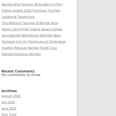
Bandar Bola Taruhan Bola Jalan (In-Play)
Paling Update 2026: Panduan Taruhan
Langsung Terpercaya
Tips Menang Taruhan di Bandar Bola
Resmi Liga Primer Inggris Secara Cerdas
Situs Bandar Bola Bonus Member Baru
Terbesar Hari Ini Terpercaya & Terlengkap
Analisis Reputasi Bandar Togel: Cara
Menilai Kejujuran Mereka
Recent Comments
No comments to show.
Archives
August 2026
July 2026
June 2026
May 2026