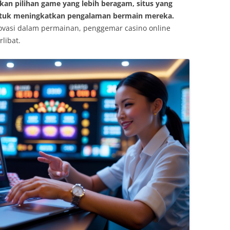
an pilihan game yang lebih beragam, situs yang
 untuk meningkatkan pengalaman bermain mereka.
ovasi dalam permainan, penggemar casino online
libat.