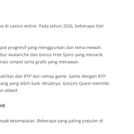
a di casino online. Pada tahun 2026, beberapa titel
kpot progresif yang menggiurkan dan tema mewah.
fitur Avalanche dan bonus Free Spins yang menarik.
nasi simpel serta grafis yang menawan.
tilitas dan RTP dari setiap game. Game dengan RTP
ng yang lebih baik. Misalnya, Gonzo’s Quest memiliki
n efektif.
it
yak kesempatan. Beberapa yang paling populer di