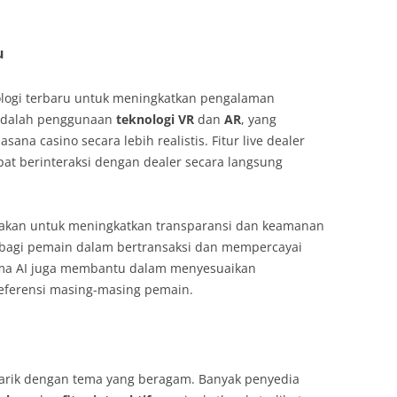
u
ologi terbaru untuk meningkatkan pengalaman
 adalah penggunaan
teknologi VR
dan
AR
, yang
a casino secara lebih realistis. Fitur live dealer
at berinteraksi dengan dealer secara langsung
akan untuk meningkatkan transparansi dan keamanan
 bagi pemain dalam bertransaksi dan mempercayai
tma AI juga membantu dalam menyesuaikan
ferensi masing-masing pemain.
arik dengan tema yang beragam. Banyak penyedia