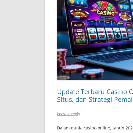
Update Terbaru Casino 
Situs, dan Strategi Pema
Leave a reply
Dalam dunia casino online, tahun 