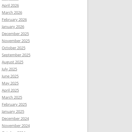
April 2026
March 2026
February 2026
January 2026
December 2025
November 2025
October 2025
September 2025
August 2025
July 2025
June 2025
May 2025
April 2025
March 2025
February 2025
January 2025
December 2024
November 2024