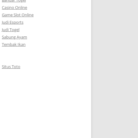
Bandar Togel
Casino Online
Game Slot Online
Judi Esports
Judi Togel
Sabung Ayam
Tembak Ikan
Situs Toto