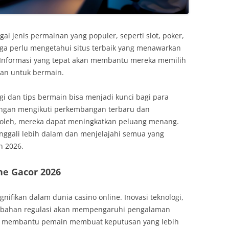
i jenis permainan yang populer, seperti slot, poker,
uga perlu mengetahui situs terbaik yang menawarkan
Informasi yang tepat akan membantu mereka memilih
an untuk bermain.
gi dan tips bermain bisa menjadi kunci bagi para
ngan mengikuti perkembangan terbaru dan
oleh, mereka dapat meningkatkan peluang menang.
enggali lebih dalam dan menjelajahi semua yang
n 2026.
ne Gacor 2026
fikan dalam dunia casino online. Inovasi teknologi,
rubahan regulasi akan mempengaruhi pengalaman
at membantu pemain membuat keputusan yang lebih