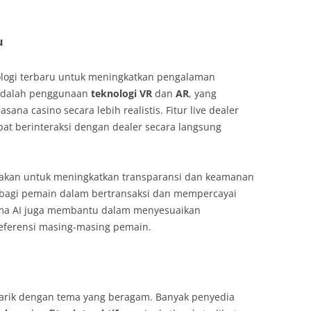
u
ologi terbaru untuk meningkatkan pengalaman
 adalah penggunaan
teknologi VR
dan
AR
, yang
a casino secara lebih realistis. Fitur live dealer
at berinteraksi dengan dealer secara langsung
akan untuk meningkatkan transparansi dan keamanan
 bagi pemain dalam bertransaksi dan mempercayai
tma AI juga membantu dalam menyesuaikan
ferensi masing-masing pemain.
arik dengan tema yang beragam. Banyak penyedia