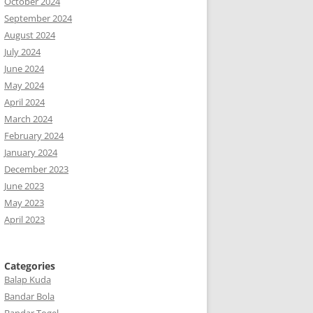
October 2024
September 2024
August 2024
July 2024
June 2024
May 2024
April 2024
March 2024
February 2024
January 2024
December 2023
June 2023
May 2023
April 2023
Categories
Balap Kuda
Bandar Bola