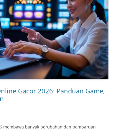
Online Gacor 2026: Panduan Game,
in
2026 membawa banyak perubahan dan pembaruan