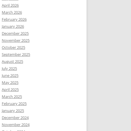
April 2026
March 2026
February 2026
January 2026
December 2025
November 2025
October 2025
September 2025
August 2025
July 2025
June 2025
May 2025
April 2025
March 2025
February 2025
January 2025
December 2024
November 2024