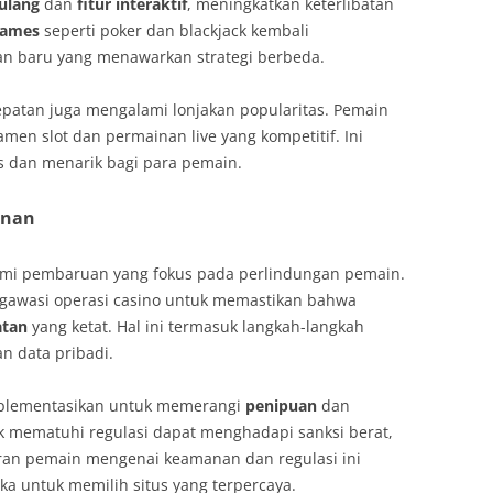
ulang
dan
fitur interaktif
, meningkatkan keterlibatan
games
seperti poker dan blackjack kembali
an baru yang menawarkan strategi berbeda.
patan juga mengalami lonjakan popularitas. Pemain
men slot dan permainan live yang kompetitif. Ini
s dan menarik bagi para pemain.
anan
lami pembaruan yang fokus pada perlindungan pemain.
gawasi operasi casino untuk memastikan bahwa
atan
yang ketat. Hal ini termasuk langkah-langkah
an data pribadi.
implementasikan untuk memerangi
penipuan
dan
ak mematuhi regulasi dapat menghadapi sanksi berat,
ran pemain mengenai keamanan dan regulasi ini
 untuk memilih situs yang terpercaya.