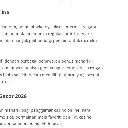
line
jalan dengan meningkatnya akses internet. Negara-
rjudian mulai membuka regulasi untuk menarik
n lebih banyak pilihan bagi pemain untuk memilih
sif, dengan berbagai penawaran bonus menarik.
k mempertahankan pemain agar tetap setia. Dengan
s lebih selektif dalam memilih platform yang sesuai
reka.
Gacor 2026
n menarik bagi penggemar casino online. Para
slot, permainan meja favorit, dan live casino
kesempatan menang lebih besar.