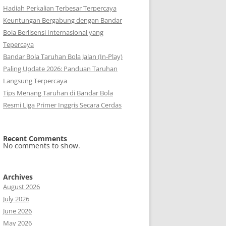
Hadiah Perkalian Terbesar Terpercaya
Keuntungan Bergabung dengan Bandar
Bola Berlisensi Internasional yang
Tepercaya
Bandar Bola Taruhan Bola Jalan (In-Play)
Paling Update 2026: Panduan Taruhan
Langsung Terpercaya
Tips Menang Taruhan di Bandar Bola
Resmi Liga Primer Inggris Secara Cerdas
Recent Comments
No comments to show.
Archives
August 2026
July 2026
June 2026
May 2026