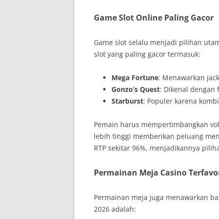
Game Slot Online Paling Gacor
Game slot selalu menjadi pilihan utam
slot yang paling gacor termasuk:
Mega Fortune
: Menawarkan jac
Gonzo’s Quest
: Dikenal dengan 
Starburst
: Populer karena kombi
Pemain harus mempertimbangkan vola
lebih tinggi memberikan peluang mena
RTP sekitar 96%, menjadikannya piliha
Permainan Meja Casino Terfavor
Permainan meja juga menawarkan ban
2026 adalah: