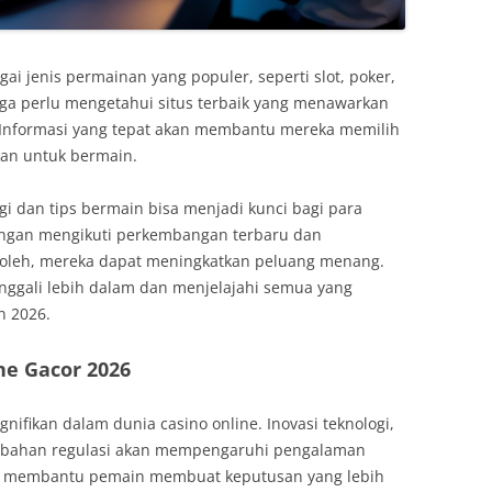
i jenis permainan yang populer, seperti slot, poker,
uga perlu mengetahui situs terbaik yang menawarkan
Informasi yang tepat akan membantu mereka memilih
an untuk bermain.
gi dan tips bermain bisa menjadi kunci bagi para
ngan mengikuti perkembangan terbaru dan
oleh, mereka dapat meningkatkan peluang menang.
enggali lebih dalam dan menjelajahi semua yang
n 2026.
ne Gacor 2026
fikan dalam dunia casino online. Inovasi teknologi,
rubahan regulasi akan mempengaruhi pengalaman
at membantu pemain membuat keputusan yang lebih