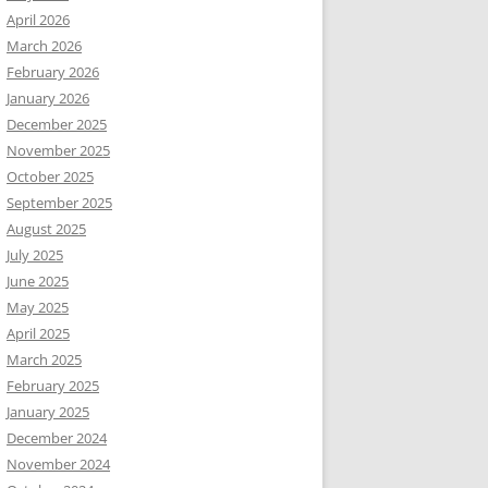
April 2026
March 2026
February 2026
January 2026
December 2025
November 2025
October 2025
September 2025
August 2025
July 2025
June 2025
May 2025
April 2025
March 2025
February 2025
January 2025
December 2024
November 2024