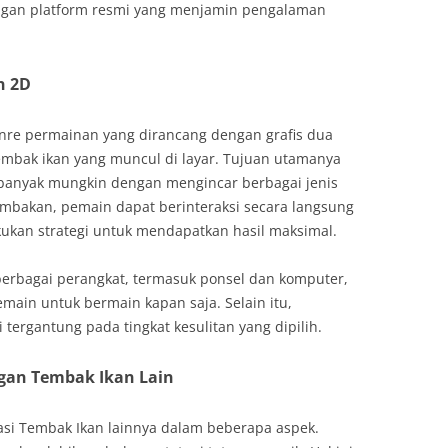
ngan platform resmi yang menjamin pengalaman
n 2D
nre permainan yang dirancang dengan grafis dua
mbak ikan yang muncul di layar. Tujuan utamanya
anyak mungkin dengan mengincar berbagai jenis
mbakan, pemain dapat berinteraksi secara langsung
kan strategi untuk mendapatkan hasil maksimal.
berbagai perangkat, termasuk ponsel dan komputer,
in untuk bermain kapan saja. Selain itu,
tergantung pada tingkat kesulitan yang dipilih.
gan Tembak Ikan Lain
si Tembak Ikan lainnya dalam beberapa aspek.