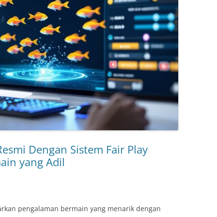
esmi Dengan Sistem Fair Play
in yang Adil
arkan pengalaman bermain yang menarik dengan