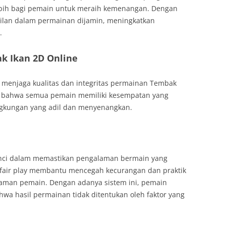
bih bagi pemain untuk meraih kemenangan. Dengan
adilan dalam permainan dijamin, meningkatkan
.
ak Ikan 2D Online
m menjaga kualitas dan integritas permainan Tembak
an bahwa semua pemain memiliki kesempatan yang
gkungan yang adil dan menyenangkan.
unci dalam memastikan pengalaman bermain yang
, fair play membantu mencegah kecurangan dan praktik
laman pemain. Dengan adanya sistem ini, pemain
wa hasil permainan tidak ditentukan oleh faktor yang