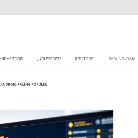
Skip
to
ANDAR TOGEL
JUDI ESPORTS
JUDI TOGEL
SABUNG AYAM
content
I ANDROID PALING POPULER