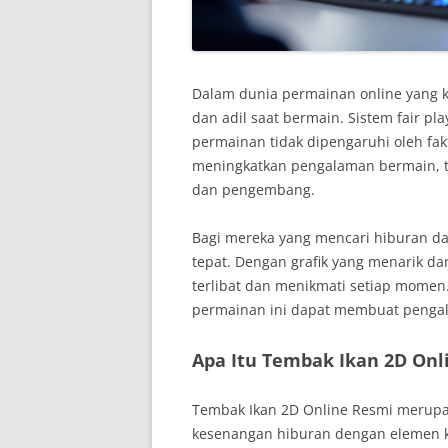
Dalam dunia permainan online yang k
dan adil saat bermain. Sistem fair p
permainan tidak dipengaruhi oleh fakto
meningkatkan pengalaman bermain, 
dan pengembang.
Bagi mereka yang mencari hiburan da
tepat. Dengan grafik yang menarik da
terlibat dan menikmati setiap momen.
permainan ini dapat membuat penga
Apa Itu Tembak Ikan 2D Onl
Tembak Ikan 2D Online Resmi merup
kesenangan hiburan dengan elemen k