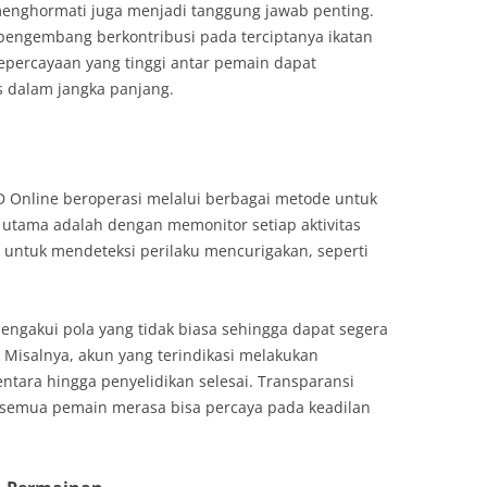
menghormati juga menjadi tanggung jawab penting.
pengembang berkontribusi pada terciptanya ikatan
kepercayaan yang tinggi antar pemain dapat
as dalam jangka panjang.
D Online beroperasi melalui berbagai metode untuk
 utama adalah dengan memonitor setiap aktivitas
 untuk mendeteksi perilaku mencurigakan, seperti
engakui pola yang tidak biasa sehingga dapat segera
 Misalnya, akun yang terindikasi melakukan
tara hingga penyelidikan selesai. Transparansi
r semua pemain merasa bisa percaya pada keadilan