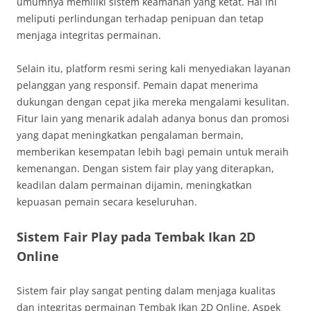
umumnya memiliki sistem keamanan yang ketat. Hal ini
meliputi perlindungan terhadap penipuan dan tetap
menjaga integritas permainan.
Selain itu, platform resmi sering kali menyediakan layanan
pelanggan yang responsif. Pemain dapat menerima
dukungan dengan cepat jika mereka mengalami kesulitan.
Fitur lain yang menarik adalah adanya bonus dan promosi
yang dapat meningkatkan pengalaman bermain,
memberikan kesempatan lebih bagi pemain untuk meraih
kemenangan. Dengan sistem fair play yang diterapkan,
keadilan dalam permainan dijamin, meningkatkan
kepuasan pemain secara keseluruhan.
Sistem Fair Play pada Tembak Ikan 2D
Online
Sistem fair play sangat penting dalam menjaga kualitas
dan integritas permainan Tembak Ikan 2D Online. Aspek