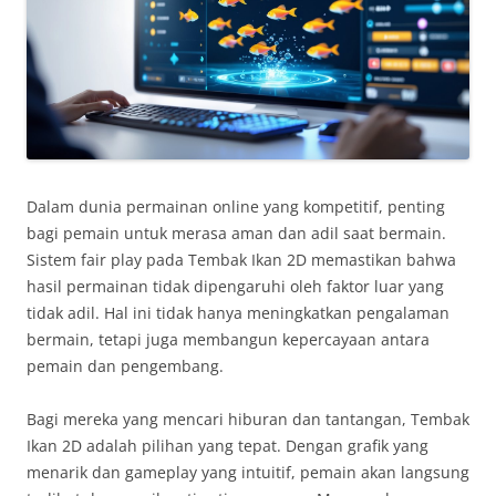
Dalam dunia permainan online yang kompetitif, penting
bagi pemain untuk merasa aman dan adil saat bermain.
Sistem fair play pada Tembak Ikan 2D memastikan bahwa
hasil permainan tidak dipengaruhi oleh faktor luar yang
tidak adil. Hal ini tidak hanya meningkatkan pengalaman
bermain, tetapi juga membangun kepercayaan antara
pemain dan pengembang.
Bagi mereka yang mencari hiburan dan tantangan, Tembak
Ikan 2D adalah pilihan yang tepat. Dengan grafik yang
menarik dan gameplay yang intuitif, pemain akan langsung