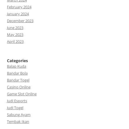
March 2024
February 2024
January 2024
December 2023
June 2023
May 2023
April 2023
Categories
Balap Kuda
Bandar Bola
Bandar Togel
Casino Online
Game Slot Online
Judi Esports
Judi Togel
Sabung Ayam
Tembak Ikan