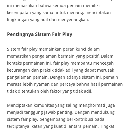
ini memastikan bahwa semua pemain memiliki
kesempatan yang sama untuk menang, menciptakan
lingkungan yang adil dan menyenangkan.
Pentingnya Sistem Fair Play
Sistem fair play memainkan peran kunci dalam
memastikan pengalaman bermain yang positif. Dalam
konteks permainan ini, fair play membantu mencegah
kecurangan dan praktik tidak adil yang dapat merusak
pengalaman pemain. Dengan adanya sistem ini, pemain
merasa lebih nyaman dan percaya bahwa hasil permainan
tidak ditentukan oleh faktor yang tidak adil.
Menciptakan komunitas yang saling menghormati juga
menjadi tanggung jawab penting. Dengan mendukung
sistem fair play, pengembang berkontribusi pada
terciptanya ikatan yang kuat di antara pemain. Tingkat