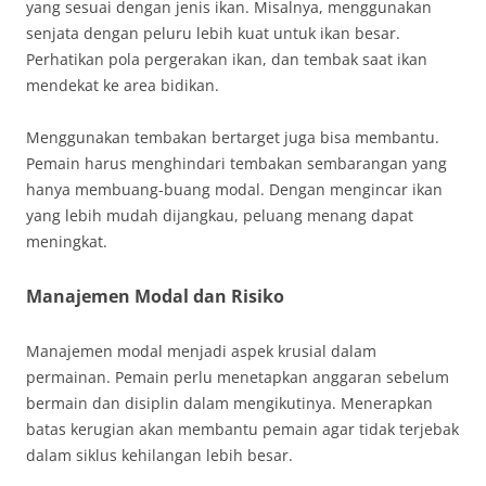
yang sesuai dengan jenis ikan. Misalnya, menggunakan
senjata dengan peluru lebih kuat untuk ikan besar.
Perhatikan pola pergerakan ikan, dan tembak saat ikan
mendekat ke area bidikan.
Menggunakan tembakan bertarget juga bisa membantu.
Pemain harus menghindari tembakan sembarangan yang
hanya membuang-buang modal. Dengan mengincar ikan
yang lebih mudah dijangkau, peluang menang dapat
meningkat.
Manajemen Modal dan Risiko
Manajemen modal menjadi aspek krusial dalam
permainan. Pemain perlu menetapkan anggaran sebelum
bermain dan disiplin dalam mengikutinya. Menerapkan
batas kerugian akan membantu pemain agar tidak terjebak
dalam siklus kehilangan lebih besar.