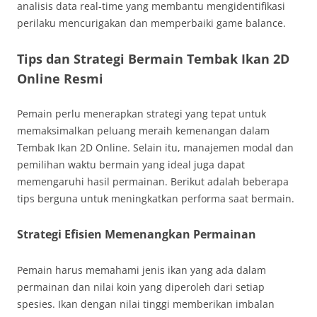
analisis data real-time yang membantu mengidentifikasi
perilaku mencurigakan dan memperbaiki game balance.
Tips dan Strategi Bermain Tembak Ikan 2D
Online Resmi
Pemain perlu menerapkan strategi yang tepat untuk
memaksimalkan peluang meraih kemenangan dalam
Tembak Ikan 2D Online. Selain itu, manajemen modal dan
pemilihan waktu bermain yang ideal juga dapat
memengaruhi hasil permainan. Berikut adalah beberapa
tips berguna untuk meningkatkan performa saat bermain.
Strategi Efisien Memenangkan Permainan
Pemain harus memahami jenis ikan yang ada dalam
permainan dan nilai koin yang diperoleh dari setiap
spesies. Ikan dengan nilai tinggi memberikan imbalan