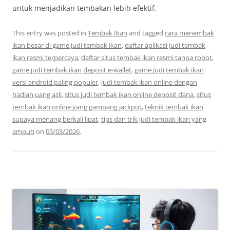
untuk menjadikan tembakan lebih efektif.
This entry was posted in
Tembak Ikan
and tagged
cara menembak
ikan besar di game judi tembak ikan
,
daftar aplikasi judi tembak
ikan resmi terpercaya
,
daftar situs tembak ikan resmi tanpa robot
,
game judi tembak ikan deposit e-wallet
,
game judi tembak ikan
versi android paling populer
,
judi tembak ikan online dengan
hadiah uang asli
,
situs judi tembak ikan online deposit dana
,
situs
tembak ikan online yang gampang jackpot
,
teknik tembak ikan
supaya menang berkali lipat
,
tips dan trik judi tembak ikan yang
ampuh
on
05/03/2026
.