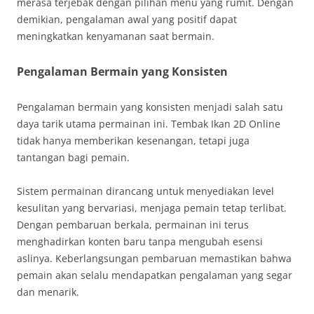
merasa terjebak dengan pilihan menu yang rumit. Dengan
demikian, pengalaman awal yang positif dapat
meningkatkan kenyamanan saat bermain.
Pengalaman Bermain yang Konsisten
Pengalaman bermain yang konsisten menjadi salah satu
daya tarik utama permainan ini. Tembak Ikan 2D Online
tidak hanya memberikan kesenangan, tetapi juga
tantangan bagi pemain.
Sistem permainan dirancang untuk menyediakan level
kesulitan yang bervariasi, menjaga pemain tetap terlibat.
Dengan pembaruan berkala, permainan ini terus
menghadirkan konten baru tanpa mengubah esensi
aslinya. Keberlangsungan pembaruan memastikan bahwa
pemain akan selalu mendapatkan pengalaman yang segar
dan menarik.