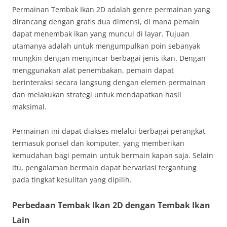
Permainan Tembak Ikan 2D adalah genre permainan yang
dirancang dengan grafis dua dimensi, di mana pemain
dapat menembak ikan yang muncul di layar. Tujuan
utamanya adalah untuk mengumpulkan poin sebanyak
mungkin dengan mengincar berbagai jenis ikan. Dengan
menggunakan alat penembakan, pemain dapat
berinteraksi secara langsung dengan elemen permainan
dan melakukan strategi untuk mendapatkan hasil
maksimal.
Permainan ini dapat diakses melalui berbagai perangkat,
termasuk ponsel dan komputer, yang memberikan
kemudahan bagi pemain untuk bermain kapan saja. Selain
itu, pengalaman bermain dapat bervariasi tergantung
pada tingkat kesulitan yang dipilih.
Perbedaan Tembak Ikan 2D dengan Tembak Ikan
Lain