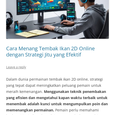
Cara Menang Tembak Ikan 2D Online
dengan Strategi Jitu yang Efektif
Leave a reply
Dalam dunia permainan tembak ikan 2D online, strategi
yang tepat dapat meningkatkan peluang pemain untuk
meraih kemenangan.
Menggunakan teknik penembakan
yang efisien dan mengetahui kapan waktu terbaik untuk
menembak adalah kunci untuk mengumpulkan poin dan
memenangkan permainan.
Pemain perlu memahami