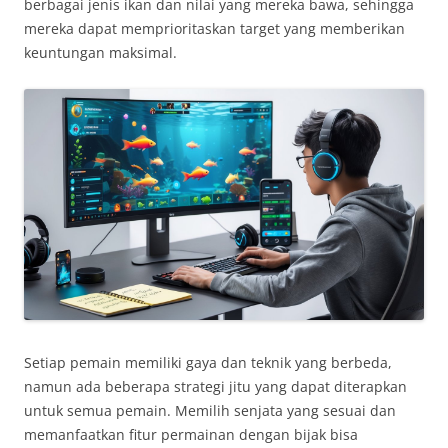
berbagai jenis ikan dan nilai yang mereka bawa, sehingga
mereka dapat memprioritaskan target yang memberikan
keuntungan maksimal.
Setiap pemain memiliki gaya dan teknik yang berbeda,
namun ada beberapa strategi jitu yang dapat diterapkan
untuk semua pemain. Memilih senjata yang sesuai dan
memanfaatkan fitur permainan dengan bijak bisa