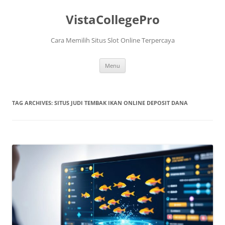
VistaCollegePro
Cara Memilih Situs Slot Online Terpercaya
Skip
Menu
to
content
TAG ARCHIVES:
SITUS JUDI TEMBAK IKAN ONLINE DEPOSIT DANA