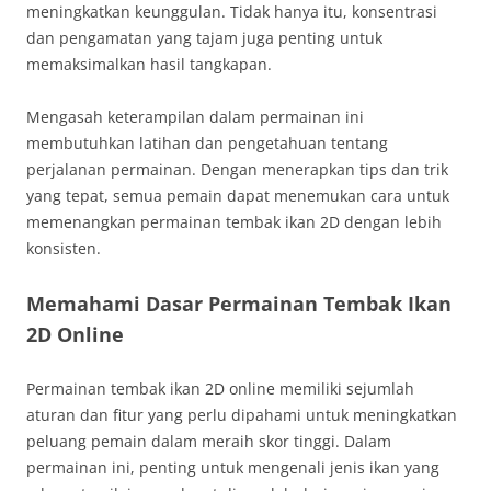
meningkatkan keunggulan. Tidak hanya itu, konsentrasi
dan pengamatan yang tajam juga penting untuk
memaksimalkan hasil tangkapan.
Mengasah keterampilan dalam permainan ini
membutuhkan latihan dan pengetahuan tentang
perjalanan permainan. Dengan menerapkan tips dan trik
yang tepat, semua pemain dapat menemukan cara untuk
memenangkan permainan tembak ikan 2D dengan lebih
konsisten.
Memahami Dasar Permainan Tembak Ikan
2D Online
Permainan tembak ikan 2D online memiliki sejumlah
aturan dan fitur yang perlu dipahami untuk meningkatkan
peluang pemain dalam meraih skor tinggi. Dalam
permainan ini, penting untuk mengenali jenis ikan yang