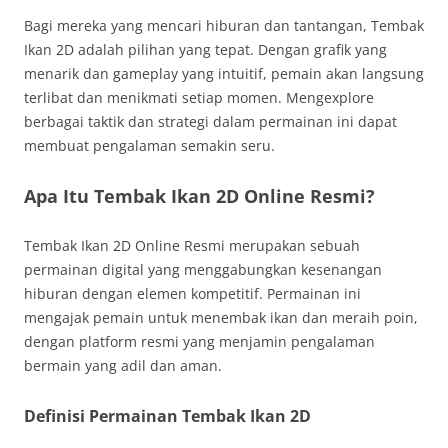
Bagi mereka yang mencari hiburan dan tantangan, Tembak
Ikan 2D adalah pilihan yang tepat. Dengan grafik yang
menarik dan gameplay yang intuitif, pemain akan langsung
terlibat dan menikmati setiap momen. Mengexplore
berbagai taktik dan strategi dalam permainan ini dapat
membuat pengalaman semakin seru.
Apa Itu Tembak Ikan 2D Online Resmi?
Tembak Ikan 2D Online Resmi merupakan sebuah
permainan digital yang menggabungkan kesenangan
hiburan dengan elemen kompetitif. Permainan ini
mengajak pemain untuk menembak ikan dan meraih poin,
dengan platform resmi yang menjamin pengalaman
bermain yang adil dan aman.
Definisi Permainan Tembak Ikan 2D