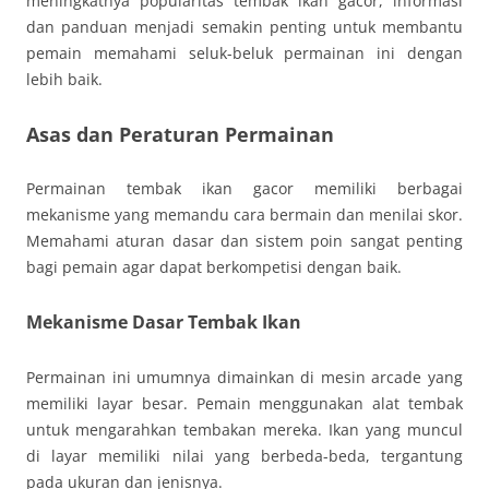
meningkatnya popularitas tembak ikan gacor, informasi
dan panduan menjadi semakin penting untuk membantu
pemain memahami seluk-beluk permainan ini dengan
lebih baik.
Asas dan Peraturan Permainan
Permainan tembak ikan gacor memiliki berbagai
mekanisme yang memandu cara bermain dan menilai skor.
Memahami aturan dasar dan sistem poin sangat penting
bagi pemain agar dapat berkompetisi dengan baik.
Mekanisme Dasar Tembak Ikan
Permainan ini umumnya dimainkan di mesin arcade yang
memiliki layar besar. Pemain menggunakan alat tembak
untuk mengarahkan tembakan mereka. Ikan yang muncul
di layar memiliki nilai yang berbeda-beda, tergantung
pada ukuran dan jenisnya.