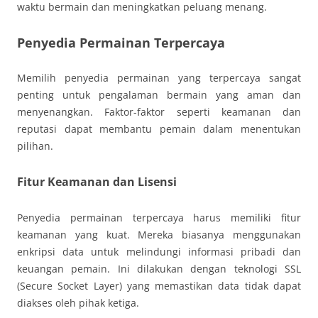
waktu bermain dan meningkatkan peluang menang.
Penyedia Permainan Terpercaya
Memilih penyedia permainan yang terpercaya sangat
penting untuk pengalaman bermain yang aman dan
menyenangkan. Faktor-faktor seperti keamanan dan
reputasi dapat membantu pemain dalam menentukan
pilihan.
Fitur Keamanan dan Lisensi
Penyedia permainan terpercaya harus memiliki fitur
keamanan yang kuat. Mereka biasanya menggunakan
enkripsi data untuk melindungi informasi pribadi dan
keuangan pemain. Ini dilakukan dengan teknologi SSL
(Secure Socket Layer) yang memastikan data tidak dapat
diakses oleh pihak ketiga.