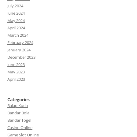
July 2024
June 2024
May 2024
April 2024
March 2024
February 2024
January 2024
December 2023
June 2023
May 2023
April 2023
Categories
Balap Kuda
Bandar Bola
Bandar Togel
Casino Online
Game Slot Online