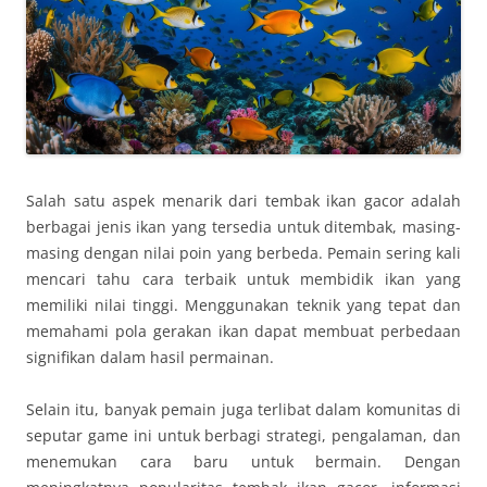
Salah satu aspek menarik dari tembak ikan gacor adalah
berbagai jenis ikan yang tersedia untuk ditembak, masing-
masing dengan nilai poin yang berbeda. Pemain sering kali
mencari tahu cara terbaik untuk membidik ikan yang
memiliki nilai tinggi. Menggunakan teknik yang tepat dan
memahami pola gerakan ikan dapat membuat perbedaan
signifikan dalam hasil permainan.
Selain itu, banyak pemain juga terlibat dalam komunitas di
seputar game ini untuk berbagi strategi, pengalaman, dan
menemukan cara baru untuk bermain. Dengan