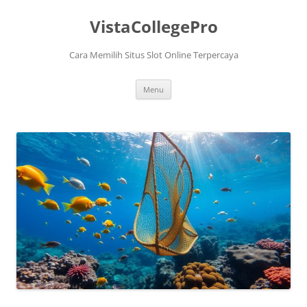
VistaCollegePro
Cara Memilih Situs Slot Online Terpercaya
Skip
Menu
to
content