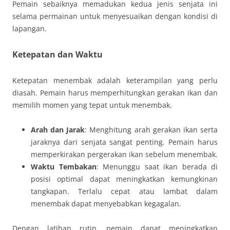
Pemain sebaiknya memadukan kedua jenis senjata ini
selama permainan untuk menyesuaikan dengan kondisi di
lapangan.
Ketepatan dan Waktu
Ketepatan menembak adalah keterampilan yang perlu
diasah. Pemain harus memperhitungkan gerakan ikan dan
memilih momen yang tepat untuk menembak.
Arah dan Jarak
: Menghitung arah gerakan ikan serta
jaraknya dari senjata sangat penting. Pemain harus
memperkirakan pergerakan ikan sebelum menembak.
Waktu Tembakan
: Menunggu saat ikan berada di
posisi optimal dapat meningkatkan kemungkinan
tangkapan. Terlalu cepat atau lambat dalam
menembak dapat menyebabkan kegagalan.
Dengan latihan rutin, pemain dapat meningkatkan