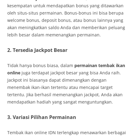
kesempatan untuk mendapatkan bonus yang ditawarkan
oleh situs-situs permainan. Bonus-bonus ini bisa berupa
welcome bonus, deposit bonus, atau bonus lainnya yang
akan meningkatkan saldo Anda dan memberikan peluang
lebih besar dalam memenangkan permainan.
2. Tersedia Jackpot Besar
Tidak hanya bonus biasa, dalam
permainan tembak ikan
online
juga terdapat jackpot besar yang bisa Anda raih.
Jackpot ini biasanya dapat dimenangkan dengan
menembak ikan-ikan tertentu atau mencapai target
tertentu. Jika berhasil memenangkan jackpot, Anda akan
mendapatkan hadiah yang sangat menguntungkan.
3. Variasi Pilihan Permainan
Tembak ikan online IDN terlengkap menawarkan berbagai