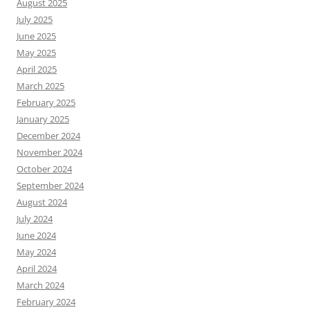
August 2025
July 2025
June 2025
May 2025
April 2025
March 2025
February 2025
January 2025
December 2024
November 2024
October 2024
September 2024
August 2024
July 2024
June 2024
May 2024
April 2024
March 2024
February 2024