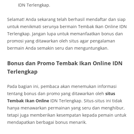
IDN Terlengkap.
Selamat! Anda sekarang telah berhasil mendaftar dan siap
untuk menikmati serunya bermain Tembak Ikan Online IDN
Terlengkap. Jangan lupa untuk memanfaatkan bonus dan
promosi yang ditawarkan oleh situs agar pengalaman
bermain Anda semakin seru dan menguntungkan.
Bonus dan Promo Tembak Ikan Online IDN
Terlengkap
Pada bagian ini, pembaca akan menemukan informasi
tentang bonus dan promo yang ditawarkan oleh
situs
Tembak Ikan Online
IDN Terlengkap. Situs-situs ini tidak
hanya menawarkan permainan yang seru dan menghibur,
tetapi juga memberikan kesempatan kepada pemain untuk
mendapatkan berbagai bonus menarik.