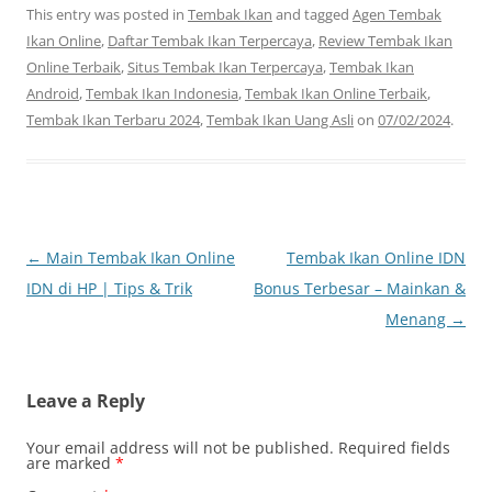
This entry was posted in
Tembak Ikan
and tagged
Agen Tembak
Ikan Online
,
Daftar Tembak Ikan Terpercaya
,
Review Tembak Ikan
Online Terbaik
,
Situs Tembak Ikan Terpercaya
,
Tembak Ikan
Android
,
Tembak Ikan Indonesia
,
Tembak Ikan Online Terbaik
,
Tembak Ikan Terbaru 2024
,
Tembak Ikan Uang Asli
on
07/02/2024
.
Post
←
Main Tembak Ikan Online
Tembak Ikan Online IDN
navigation
IDN di HP | Tips & Trik
Bonus Terbesar – Mainkan &
Menang
→
Leave a Reply
Your email address will not be published.
Required fields
are marked
*