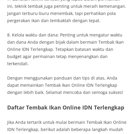
ini, teknik tembak juga penting untuk meraih kemenangan.
Jangan terburu-buru menembak, tapi perhatikan pola
pergerakan ikan dan tembaklah dengan tepat.
8. Kelola waktu dan dana: Penting untuk mengatur waktu
dan dana Anda dengan bijak dalam bermain Tembak Ikan
Online IDN Terlengkap. Tetapkan batasan waktu dan
budget agar permainan tetap menyenangkan dan
terkendali.
Dengan menggunakan panduan dan tips di atas, Anda
dapat memainkan Tembak Ikan Online IDN Terlengkap
dengan lebih baik. Selamat mencoba dan semoga sukses!
Daftar Tembak Ikan Online IDN Terlengkap
Jika Anda tertarik untuk mulai bermain Tembak Ikan Online
IDN Terlengkap, berikut adalah beberapa langkah mudah