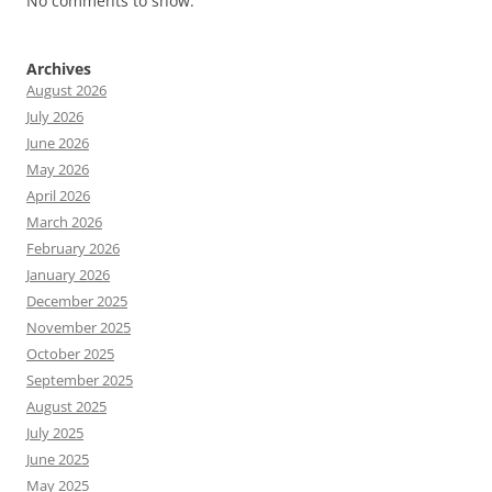
No comments to show.
Archives
August 2026
July 2026
June 2026
May 2026
April 2026
March 2026
February 2026
January 2026
December 2025
November 2025
October 2025
September 2025
August 2025
July 2025
June 2025
May 2025