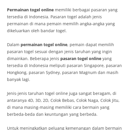
Permainan togel online
memiliki berbagai pasaran yang
tersedia di Indonesia. Pasaran togel adalah jenis
permainan di mana pemain memilih angka-angka yang
dikeluarkan oleh bandar togel.
Dalam
permainan togel online
, pemain dapat memilih
pasaran togel sesuai dengan jenis taruhan yang ingin
dimainkan. Beberapa jenis
pasaran togel online
yang
tersedia di Indonesia meliputi pasaran Singapore, pasaran
Hongkong, pasaran Sydney, pasaran Magnum dan masih
banyak lagi.
Jenis-jenis taruhan togel online juga sangat beragam, di
antaranya 4D, 3D, 2D, Colok Bebas, Colok Naga, Colok Jitu,
di mana masing-masing memiliki cara bermain yang
berbeda-beda dan keuntungan yang berbeda.
Untuk meningkatkan peluang kemenangan dalam bermain