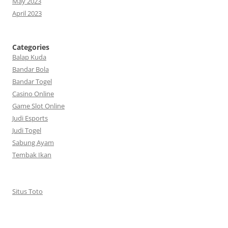
May 2023
April 2023
Categories
Balap Kuda
Bandar Bola
Bandar Togel
Casino Online
Game Slot Online
Judi Esports
Judi Togel
Sabung Ayam
Tembak Ikan
Situs Toto