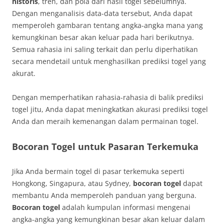
historis
, tren, dan pola dari hasil togel sebelumnya.
Dengan menganalisis data-data tersebut, Anda dapat
memperoleh gambaran tentang angka-angka mana yang
kemungkinan besar akan keluar pada hari berikutnya.
Semua rahasia ini saling terkait dan perlu diperhatikan
secara mendetail untuk menghasilkan prediksi togel yang
akurat.
Dengan memperhatikan rahasia-rahasia di balik prediksi
togel jitu, Anda dapat meningkatkan akurasi prediksi togel
Anda dan meraih kemenangan dalam permainan togel.
Bocoran Togel untuk Pasaran Terkemuka
Jika Anda bermain togel di pasar terkemuka seperti
Hongkong, Singapura, atau Sydney,
bocoran togel
dapat
membantu Anda memperoleh panduan yang berguna.
Bocoran togel
adalah kumpulan informasi mengenai
angka-angka yang kemungkinan besar akan keluar dalam