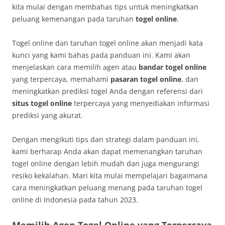
kita mulai dengan membahas tips untuk meningkatkan
peluang kemenangan pada taruhan
togel online
.
Togel online dan taruhan togel online akan menjadi kata
kunci yang kami bahas pada panduan ini. Kami akan
menjelaskan cara memilih agen atau
bandar togel online
yang terpercaya, memahami
pasaran togel online
, dan
meningkatkan prediksi togel Anda dengan referensi dari
situs togel online
terpercaya yang menyediakan informasi
prediksi yang akurat.
Dengan mengikuti tips dan strategi dalam panduan ini,
kami berharap Anda akan dapat memenangkan taruhan
togel online dengan lebih mudah dan juga mengurangi
resiko kekalahan. Mari kita mulai mempelajari bagaimana
cara meningkatkan peluang menang pada taruhan togel
online di Indonesia pada tahun 2023.
Memilih Agen Togel Online yang Terpercaya