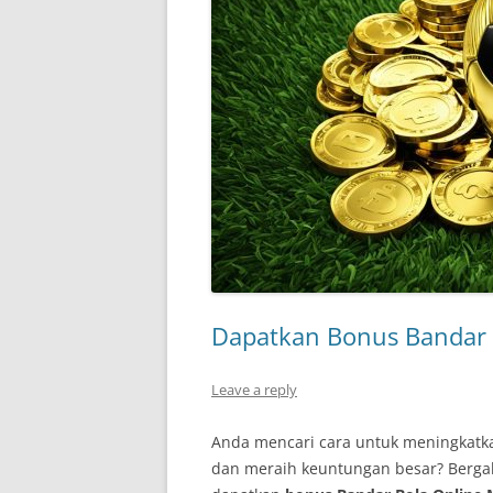
Dapatkan Bonus Bandar 
Leave a reply
Anda mencari cara untuk meningkat
dan meraih keuntungan besar? Berg