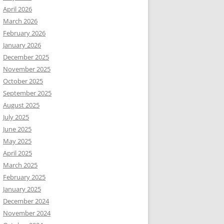
April 2026
March 2026
February 2026
January 2026
December 2025
November 2025
October 2025
September 2025
August 2025
July 2025
June 2025
May 2025
April 2025
March 2025
February 2025
January 2025
December 2024
November 2024