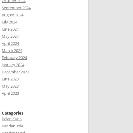
October 2024
September 2024
August 2024
July 2024
June 2024
May 2024
April 2024
March 2024
February 2024
January 2024
December 2023
June 2023
May 2023
April 2023
Categories
Balap Kuda
Bandar Bola