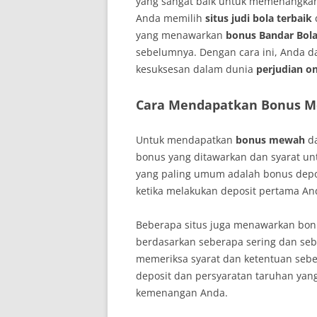
yang sangat baik untuk memenangkan
Anda memilih
situs judi bola terbaik
yang menawarkan
bonus Bandar Bol
sebelumnya. Dengan cara ini, Anda 
kesuksesan dalam dunia
perjudian on
Cara Mendapatkan Bonus 
Untuk mendapatkan
bonus mewah
d
bonus yang ditawarkan dan syarat un
yang paling umum adalah bonus depo
ketika melakukan deposit pertama An
Beberapa situs juga menawarkan bon
berdasarkan seberapa sering dan se
memeriksa syarat dan ketentuan seb
deposit dan persyaratan taruhan yan
kemenangan Anda.