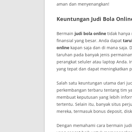
aman dan menyenangkan!
Keuntungan Judi Bola Onlin
Bermain
judi bola online
tidak hanya 
finansial yang besar. Anda dapat
taru
online
kapan saja dan di mana saja.
taruhan pada banyak jenis permain
perangkat seluler atau laptop Anda.
yang tepat dan dapat meningkatkan
Salah satu keuntungan utama dari ju
perkembangan terbaru tentang tim y
membuat keputusan yang lebih infor
tertentu. Selain itu, banyak situs p
mereka, termasuk bonus deposit, disk
Dengan memahami cara bermain judi 