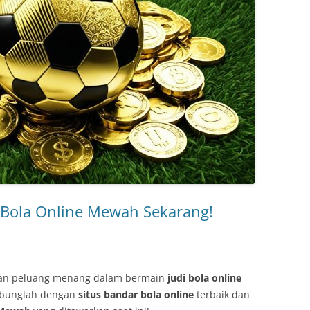
Bola Online Mewah Sekarang!
kan peluang menang dalam bermain
judi bola online
abunglah dengan
situs bandar bola online
terbaik dan