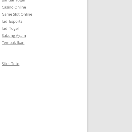
Bandar Togel
Casino Online
Game Slot Online
Judi Esports
Judi Togel
Sabung Ayam
Tembak Ikan
Situs Toto