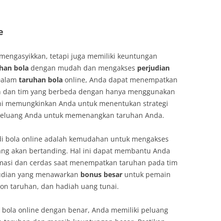
e
mengasyikkan, tetapi juga memiliki keuntungan
han bola
dengan mudah dan mengakses
perjudian
 Dalam
taruhan bola
online, Anda dapat menempatkan
an dan tim yang berbeda dengan hanya menggunakan
 Ini memungkinkan Anda untuk menentukan strategi
 peluang Anda untuk memenangkan taruhan Anda.
di bola online adalah kemudahan untuk mengakses
ang akan bertanding. Hal ini dapat membantu Anda
masi dan cerdas saat menempatkan taruhan pada tim
erjudian yang menawarkan
bonus besar
untuk pemain
on taruhan, dan hadiah uang tunai.
bola online dengan benar, Anda memiliki peluang