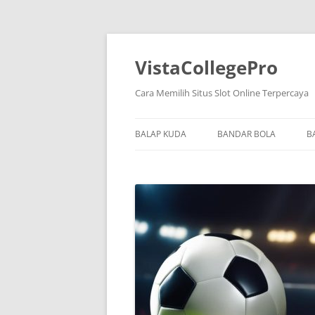
VistaCollegePro
Cara Memilih Situs Slot Online Terpercaya
BALAP KUDA
BANDAR BOLA
B