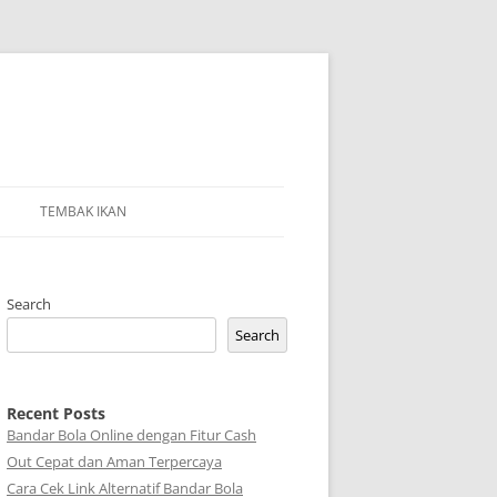
TEMBAK IKAN
Search
Search
Recent Posts
Bandar Bola Online dengan Fitur Cash
Out Cepat dan Aman Terpercaya
Cara Cek Link Alternatif Bandar Bola