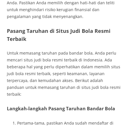
Anda. Pastikan Anda memilih dengan hati-hati dan teliti
untuk menghindari risiko kerugian finansial dan
pengalaman yang tidak menyenangkan.
Pasang Taruhan di Situs Judi Bola Resmi
Terbaik
Untuk memasang taruhan pada bandar bola, Anda perlu
mencari situs judi bola resmi terbaik di Indonesia. Ada
beberapa hal yang perlu diperhatikan dalam memilih situs
judi bola resmi terbaik, seperti keamanan, layanan
terpercaya, dan kemudahan akses. Berikut adalah
panduan untuk memasang taruhan di situs judi bola resmi
terbaik:
Langkah-langkah Pasang Taruhan Bandar Bola
Pertama-tama, pastikan Anda sudah mendaftar di