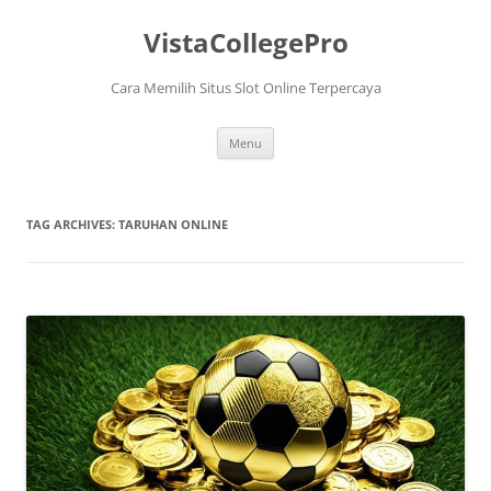
VistaCollegePro
Cara Memilih Situs Slot Online Terpercaya
Skip
Menu
to
content
TAG ARCHIVES:
TARUHAN ONLINE