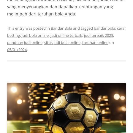
yang menyenangkan dan dapatkan keuntungan yang
melimpah dari taruhan bola Anda.
This entry was posted in
Bandar Bola
and tagged
bandar bola
,
cara
betting
,
judi bola online
,
judi online terbaik
,
judi terbaik 2023
,
panduan judi online
,
situs judi bola online
,
taruhan online
on
05/01/2024
.