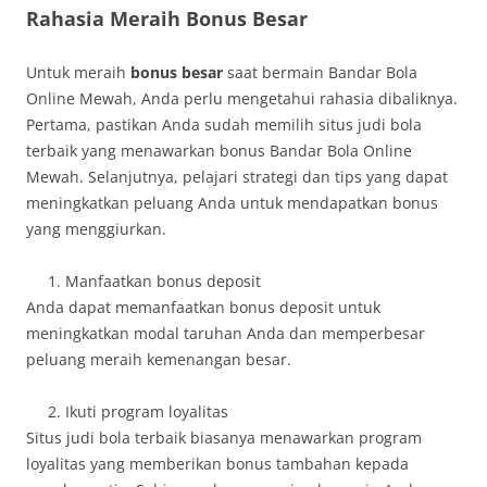
Rahasia Meraih Bonus Besar
Untuk meraih
bonus besar
saat bermain Bandar Bola
Online Mewah, Anda perlu mengetahui rahasia dibaliknya.
Pertama, pastikan Anda sudah memilih situs judi bola
terbaik yang menawarkan bonus Bandar Bola Online
Mewah. Selanjutnya, pelajari strategi dan tips yang dapat
meningkatkan peluang Anda untuk mendapatkan bonus
yang menggiurkan.
Manfaatkan bonus deposit
Anda dapat memanfaatkan bonus deposit untuk
meningkatkan modal taruhan Anda dan memperbesar
peluang meraih kemenangan besar.
Ikuti program loyalitas
Situs judi bola terbaik biasanya menawarkan program
loyalitas yang memberikan bonus tambahan kepada