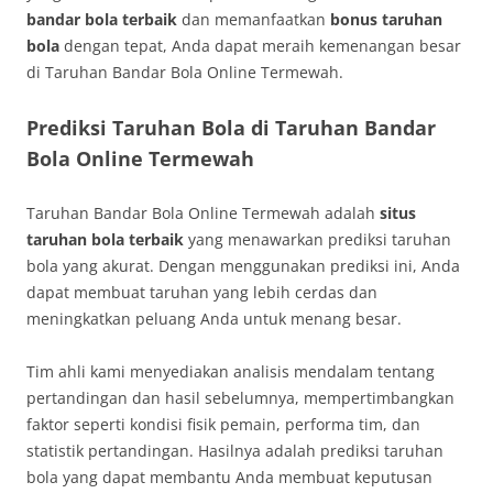
bandar bola terbaik
dan memanfaatkan
bonus taruhan
bola
dengan tepat, Anda dapat meraih kemenangan besar
di Taruhan Bandar Bola Online Termewah.
Prediksi Taruhan Bola di Taruhan Bandar
Bola Online Termewah
Taruhan Bandar Bola Online Termewah adalah
situs
taruhan bola terbaik
yang menawarkan prediksi taruhan
bola yang akurat. Dengan menggunakan prediksi ini, Anda
dapat membuat taruhan yang lebih cerdas dan
meningkatkan peluang Anda untuk menang besar.
Tim ahli kami menyediakan analisis mendalam tentang
pertandingan dan hasil sebelumnya, mempertimbangkan
faktor seperti kondisi fisik pemain, performa tim, dan
statistik pertandingan. Hasilnya adalah prediksi taruhan
bola yang dapat membantu Anda membuat keputusan