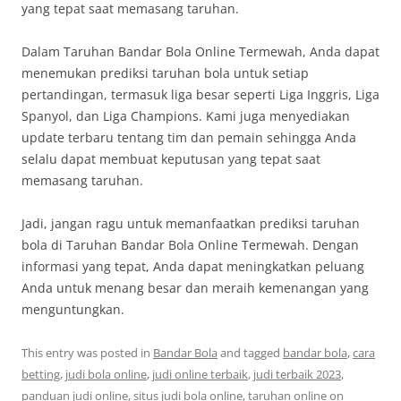
yang tepat saat memasang taruhan.
Dalam Taruhan Bandar Bola Online Termewah, Anda dapat
menemukan prediksi taruhan bola untuk setiap
pertandingan, termasuk liga besar seperti Liga Inggris, Liga
Spanyol, dan Liga Champions. Kami juga menyediakan
update terbaru tentang tim dan pemain sehingga Anda
selalu dapat membuat keputusan yang tepat saat
memasang taruhan.
Jadi, jangan ragu untuk memanfaatkan prediksi taruhan
bola di Taruhan Bandar Bola Online Termewah. Dengan
informasi yang tepat, Anda dapat meningkatkan peluang
Anda untuk menang besar dan meraih kemenangan yang
menguntungkan.
This entry was posted in
Bandar Bola
and tagged
bandar bola
,
cara
betting
,
judi bola online
,
judi online terbaik
,
judi terbaik 2023
,
panduan judi online
,
situs judi bola online
,
taruhan online
on