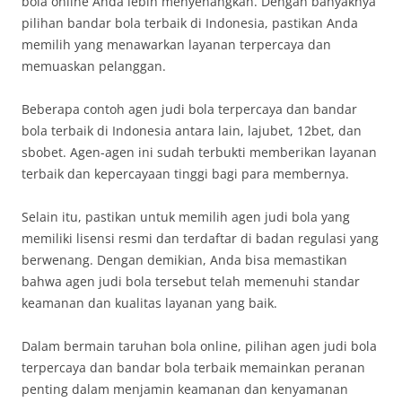
bola online Anda lebih menyenangkan. Dengan banyaknya
pilihan bandar bola terbaik di Indonesia, pastikan Anda
memilih yang menawarkan layanan terpercaya dan
memuaskan pelanggan.
Beberapa contoh agen judi bola terpercaya dan bandar
bola terbaik di Indonesia antara lain, lajubet, 12bet, dan
sbobet. Agen-agen ini sudah terbukti memberikan layanan
terbaik dan kepercayaan tinggi bagi para membernya.
Selain itu, pastikan untuk memilih agen judi bola yang
memiliki lisensi resmi dan terdaftar di badan regulasi yang
berwenang. Dengan demikian, Anda bisa memastikan
bahwa agen judi bola tersebut telah memenuhi standar
keamanan dan kualitas layanan yang baik.
Dalam bermain taruhan bola online, pilihan agen judi bola
terpercaya dan bandar bola terbaik memainkan peranan
penting dalam menjamin keamanan dan kenyamanan