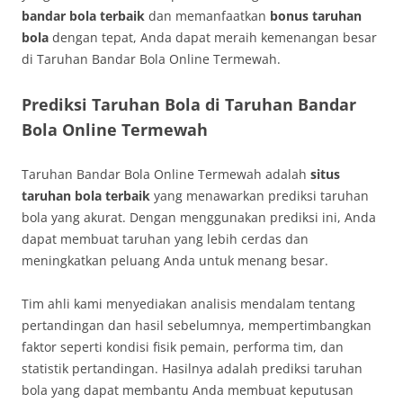
bandar bola terbaik
dan memanfaatkan
bonus taruhan
bola
dengan tepat, Anda dapat meraih kemenangan besar
di Taruhan Bandar Bola Online Termewah.
Prediksi Taruhan Bola di Taruhan Bandar
Bola Online Termewah
Taruhan Bandar Bola Online Termewah adalah
situs
taruhan bola terbaik
yang menawarkan prediksi taruhan
bola yang akurat. Dengan menggunakan prediksi ini, Anda
dapat membuat taruhan yang lebih cerdas dan
meningkatkan peluang Anda untuk menang besar.
Tim ahli kami menyediakan analisis mendalam tentang
pertandingan dan hasil sebelumnya, mempertimbangkan
faktor seperti kondisi fisik pemain, performa tim, dan
statistik pertandingan. Hasilnya adalah prediksi taruhan
bola yang dapat membantu Anda membuat keputusan