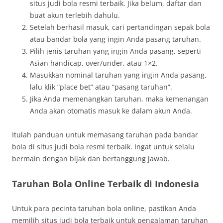
situs judi bola resmi terbaik. Jika belum, daftar dan
buat akun terlebih dahulu.
Setelah berhasil masuk, cari pertandingan sepak bola
atau bandar bola yang ingin Anda pasang taruhan.
Pilih jenis taruhan yang ingin Anda pasang, seperti
Asian handicap, over/under, atau 1×2.
Masukkan nominal taruhan yang ingin Anda pasang,
lalu klik “place bet” atau “pasang taruhan”.
Jika Anda memenangkan taruhan, maka kemenangan
Anda akan otomatis masuk ke dalam akun Anda.
Itulah panduan untuk memasang taruhan pada bandar
bola di situs judi bola resmi terbaik. Ingat untuk selalu
bermain dengan bijak dan bertanggung jawab.
Taruhan Bola Online Terbaik di Indonesia
Untuk para pecinta taruhan bola online, pastikan Anda
memilih situs judi bola terbaik untuk pengalaman taruhan