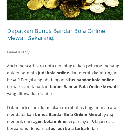
Dapatkan Bonus Bandar Bola Online
Mewah Sekarang!
Leave a reply
Anda mencari cara untuk meningkatkan peluang menang
dalam bermain
judi bola online
dan meraih keuntungan
besar? Bergabunglah dengan
situs bandar bola online
terbaik dan dapatkan
bonus Bandar Bola Online Mewah
yang ditawarkan saat ini!
Dalam artikel ini, kami akan membahas bagaimana cara
mendapatkan
bonus Bandar Bola Online Mewah
yang
menarik dari
agen bola online
terpercaya. Pelajari cara
bergabung dengan
situs judi bola terbaik
dan