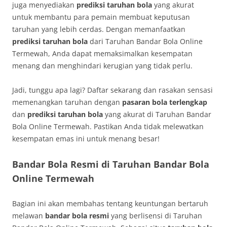
juga menyediakan
prediksi taruhan bola
yang akurat
untuk membantu para pemain membuat keputusan
taruhan yang lebih cerdas. Dengan memanfaatkan
prediksi taruhan bola
dari Taruhan Bandar Bola Online
Termewah, Anda dapat memaksimalkan kesempatan
menang dan menghindari kerugian yang tidak perlu.
Jadi, tunggu apa lagi? Daftar sekarang dan rasakan sensasi
memenangkan taruhan dengan
pasaran bola terlengkap
dan
prediksi taruhan bola
yang akurat di Taruhan Bandar
Bola Online Termewah. Pastikan Anda tidak melewatkan
kesempatan emas ini untuk menang besar!
Bandar Bola Resmi di Taruhan Bandar Bola
Online Termewah
Bagian ini akan membahas tentang keuntungan bertaruh
melawan
bandar bola resmi
yang berlisensi di Taruhan