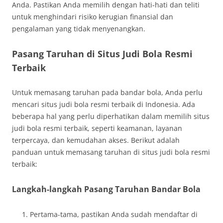
Anda. Pastikan Anda memilih dengan hati-hati dan teliti
untuk menghindari risiko kerugian finansial dan
pengalaman yang tidak menyenangkan.
Pasang Taruhan di Situs Judi Bola Resmi
Terbaik
Untuk memasang taruhan pada bandar bola, Anda perlu
mencari situs judi bola resmi terbaik di Indonesia. Ada
beberapa hal yang perlu diperhatikan dalam memilih situs
judi bola resmi terbaik, seperti keamanan, layanan
terpercaya, dan kemudahan akses. Berikut adalah
panduan untuk memasang taruhan di situs judi bola resmi
terbaik:
Langkah-langkah Pasang Taruhan Bandar Bola
Pertama-tama, pastikan Anda sudah mendaftar di