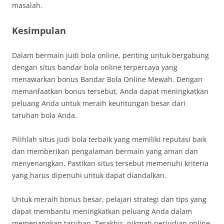
masalah.
Kesimpulan
Dalam bermain judi bola online, penting untuk bergabung
dengan situs bandar bola online terpercaya yang
menawarkan bonus Bandar Bola Online Mewah. Dengan
memanfaatkan bonus tersebut, Anda dapat meningkatkan
peluang Anda untuk meraih keuntungan besar dari
taruhan bola Anda.
Pilihlah situs judi bola terbaik yang memiliki reputasi baik
dan memberikan pengalaman bermain yang aman dan
menyenangkan. Pastikan situs tersebut memenuhi kriteria
yang harus dipenuhi untuk dapat diandalkan.
Untuk meraih bonus besar, pelajari strategi dan tips yang
dapat membantu meningkatkan peluang Anda dalam
memenangkan taruhan. Terakhir, nikmati perjudian online