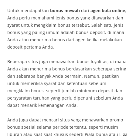
Untuk mendapatkan
bonus mewah
dari
agen bola online
,
Anda perlu memahami jenis bonus yang ditawarkan dan
syarat untuk mengklaim bonus tersebut. Salah satu jenis
bonus yang paling umum adalah bonus deposit, di mana
Anda akan menerima bonus dari agen ketika melakukan
deposit pertama Anda.
Beberapa situs juga menawarkan bonus loyalitas, di mana
Anda akan menerima bonus berdasarkan seberapa sering
dan seberapa banyak Anda bermain. Namun, pastikan
untuk memeriksa syarat dan ketentuan sebelum
mengklaim bonus, seperti jumlah minimum deposit dan
persyaratan taruhan yang perlu dipenuhi sebelum Anda
dapat menarik kemenangan Anda.
Anda juga dapat mencari situs yang menawarkan promo
bonus spesial selama periode tertentu, seperti musim
liburan atau saat-saat khusus seperti Piala Dunia atau Liga