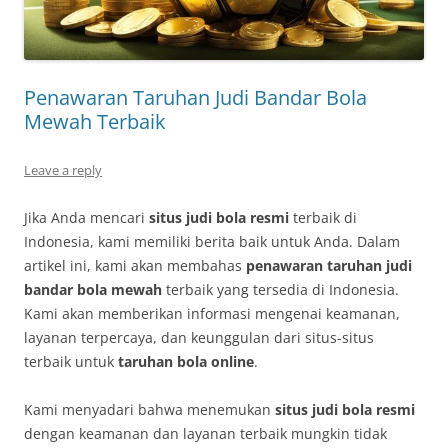
Penawaran Taruhan Judi Bandar Bola
Mewah Terbaik
Leave a reply
Jika Anda mencari
situs judi bola resmi
terbaik di
Indonesia, kami memiliki berita baik untuk Anda. Dalam
artikel ini, kami akan membahas
penawaran taruhan judi
bandar bola mewah
terbaik yang tersedia di Indonesia.
Kami akan memberikan informasi mengenai keamanan,
layanan terpercaya, dan keunggulan dari situs-situs
terbaik untuk
taruhan bola online
.
Kami menyadari bahwa menemukan
situs judi bola resmi
dengan keamanan dan layanan terbaik mungkin tidak