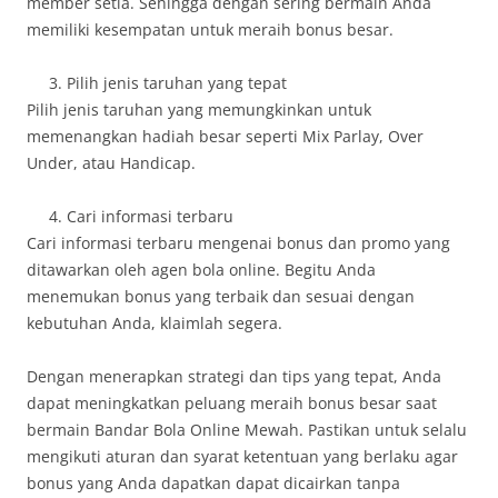
member setia. Sehingga dengan sering bermain Anda
memiliki kesempatan untuk meraih bonus besar.
Pilih jenis taruhan yang tepat
Pilih jenis taruhan yang memungkinkan untuk
memenangkan hadiah besar seperti Mix Parlay, Over
Under, atau Handicap.
Cari informasi terbaru
Cari informasi terbaru mengenai bonus dan promo yang
ditawarkan oleh agen bola online. Begitu Anda
menemukan bonus yang terbaik dan sesuai dengan
kebutuhan Anda, klaimlah segera.
Dengan menerapkan strategi dan tips yang tepat, Anda
dapat meningkatkan peluang meraih bonus besar saat
bermain Bandar Bola Online Mewah. Pastikan untuk selalu
mengikuti aturan dan syarat ketentuan yang berlaku agar
bonus yang Anda dapatkan dapat dicairkan tanpa