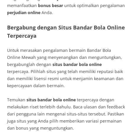
memanfaatkan
bonus besar
untuk optimalkan pengalaman
perjudian online
Anda.
Bergabung dengan Situs Bandar Bola Online
Terpercaya
Untuk merasakan pengalaman bermain Bandar Bola
Online Mewah yang menyenangkan dan menguntungkan,
bergabunglah dengan
situs bandar bola online
terpercaya. Pilihlah situs yang telah memiliki reputasi baik
dan memiliki lisensi resmi untuk menjamin keamanan dan
kepercayaan dalam bermain.
Temukan
situs bandar bola online
terpercaya dengan
melakukan riset terlebih dahulu. Baca ulasan dan feedback
dari pengguna lain mengenai situs-situs tersebut. Pastikan
juga situs yang Anda pilih memberikan variasi permainan
dan bonus yang menguntungkan.