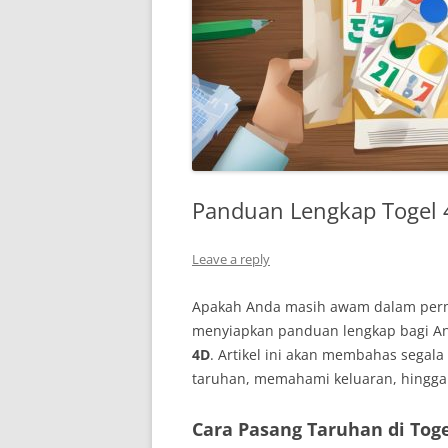
Panduan Lengkap Togel 
Leave a reply
Apakah Anda masih awam dalam pe
menyiapkan panduan lengkap bagi A
4D
. Artikel ini akan membahas segala
taruhan, memahami keluaran, hingga
Cara Pasang Taruhan di Tog