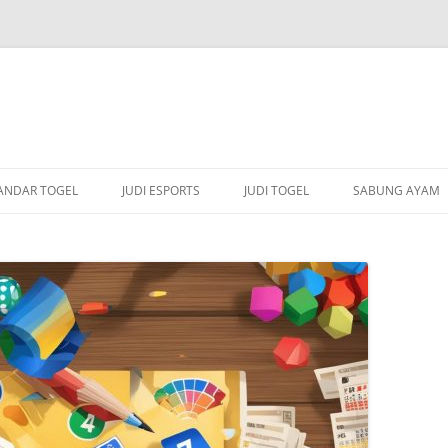
Skip
to
ANDAR TOGEL
JUDI ESPORTS
JUDI TOGEL
SABUNG AYAM
content