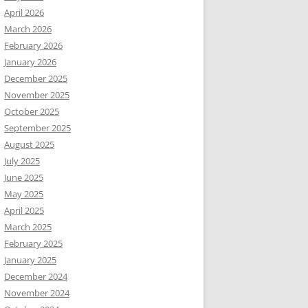
April 2026
March 2026
February 2026
January 2026
December 2025
November 2025
October 2025
September 2025
August 2025
July 2025
June 2025
May 2025
April 2025
March 2025
February 2025
January 2025
December 2024
November 2024