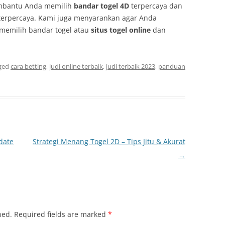
mbantu Anda memilih
bandar togel 4D
terpercaya dan
terpercaya. Kami juga menyarankan agar Anda
 memilih bandar togel atau
situs togel online
dan
ged
cara betting
,
judi online terbaik
,
judi terbaik 2023
,
panduan
date
Strategi Menang Togel 2D – Tips Jitu & Akurat
→
hed.
Required fields are marked
*