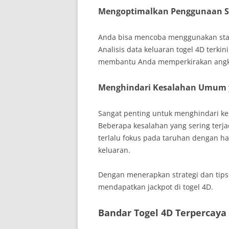
Mengoptimalkan Penggunaan St
Anda bisa mencoba menggunakan stat
Analisis data keluaran togel 4D terki
membantu Anda memperkirakan angka 
Menghindari Kesalahan Umum 
Sangat penting untuk menghindari k
Beberapa kesalahan yang sering terjad
terlalu fokus pada taruhan dengan h
keluaran.
Dengan menerapkan strategi dan tips
mendapatkan jackpot di togel 4D.
Bandar Togel 4D Terpercaya 