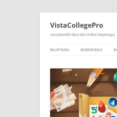
VistaCollegePro
Cara Memilih Situs Slot Online Terpercaya
BALAP KUDA
BANDAR BOLA
B