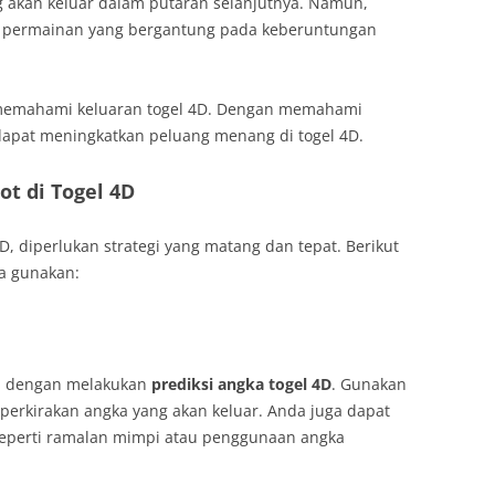
akan keluar dalam putaran selanjutnya. Namun,
n permainan yang bergantung pada keberuntungan
 memahami keluaran togel 4D. Dengan memahami
dapat meningkatkan peluang menang di togel 4D.
t di Togel 4D
D, diperlukan strategi yang matang dan tepat. Berikut
a gunakan:
lah dengan melakukan
prediksi angka togel 4D
. Gunakan
perkirakan angka yang akan keluar. Anda juga dapat
seperti ramalan mimpi atau penggunaan angka