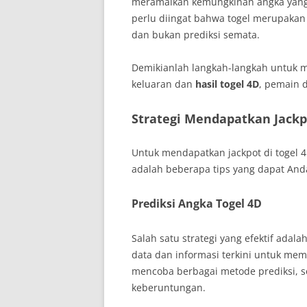
meramalkan kemungkinan angka yang 
perlu diingat bahwa togel merupaka
dan bukan prediksi semata.
Demikianlah langkah-langkah untuk
keluaran dan
hasil togel 4D
, pemain 
Strategi Mendapatkan Jackpo
Untuk mendapatkan jackpot di togel 4
adalah beberapa tips yang dapat And
Prediksi Angka Togel 4D
Salah satu strategi yang efektif ada
data dan informasi terkini untuk mem
mencoba berbagai metode prediksi, 
keberuntungan.