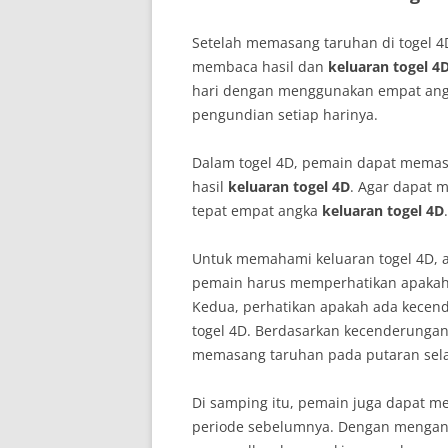
Setelah memasang taruhan di togel 4D
membaca hasil dan
keluaran togel 4
hari dengan menggunakan empat angk
pengundian setiap harinya.
Dalam togel 4D, pemain dapat memas
hasil
keluaran togel 4D
. Agar dapat
tepat empat angka
keluaran togel 4D
.
Untuk memahami keluaran togel 4D, a
pemain harus memperhatikan apakah 
Kedua, perhatikan apakah ada kecen
togel 4D. Berdasarkan kecenderungan
memasang taruhan pada putaran sela
Di samping itu, pemain juga dapat me
periode sebelumnya. Dengan menganal