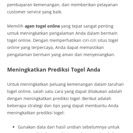
pembayaran kemenangan, dan memberikan pelayanan
customer service yang baik.
Memilih
agen togel online
yang tepat sangat penting
untuk meningkatkan pengalaman Anda dalam bermain
togel online. Dengan memperhatikan ciri-ciri situs togel
online yang terpercaya, Anda dapat memastikan
pengalaman bermain yang aman dan menyenangkan.
Meningkatkan Prediksi Togel Anda
Untuk meningkatkan peluang kemenangan dalam taruhan
togel online, salah satu cara yang dapat dilakukan adalah
dengan meningkatkan prediksi togel. Berikut adalah
beberapa strategi dan tips yang dapat membantu Anda
meningkatkan prediksi togel:
Gunakan data dari hasil undian sebelumnya untuk