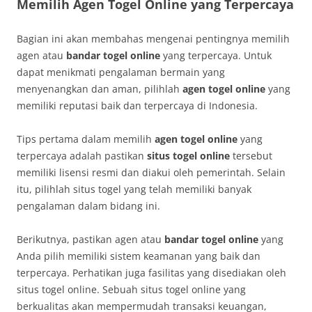
Memilih Agen Togel Online yang Terpercaya
Bagian ini akan membahas mengenai pentingnya memilih
agen atau
bandar togel online
yang terpercaya. Untuk
dapat menikmati pengalaman bermain yang
menyenangkan dan aman, pilihlah
agen togel online
yang
memiliki reputasi baik dan terpercaya di Indonesia.
Tips pertama dalam memilih
agen togel online
yang
terpercaya adalah pastikan
situs togel online
tersebut
memiliki lisensi resmi dan diakui oleh pemerintah. Selain
itu, pilihlah situs togel yang telah memiliki banyak
pengalaman dalam bidang ini.
Berikutnya, pastikan agen atau
bandar togel online
yang
Anda pilih memiliki sistem keamanan yang baik dan
terpercaya. Perhatikan juga fasilitas yang disediakan oleh
situs togel online. Sebuah situs togel online yang
berkualitas akan mempermudah transaksi keuangan,