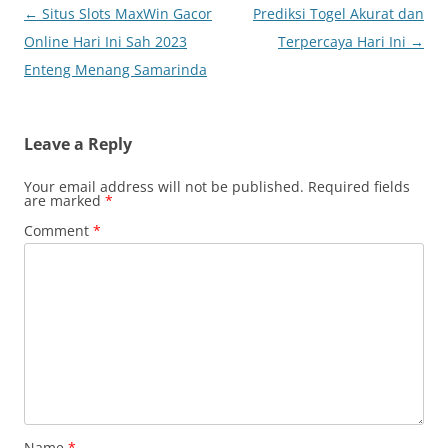
Post
←
Situs Slots MaxWin Gacor
Prediksi Togel Akurat dan
navigation
Online Hari Ini Sah 2023
Terpercaya Hari Ini
→
Enteng Menang Samarinda
Leave a Reply
Your email address will not be published.
Required fields
are marked
*
Comment
*
Name
*