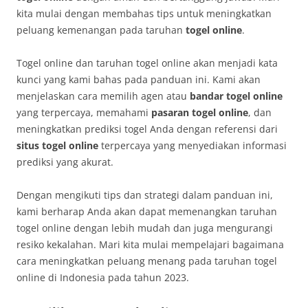
kita mulai dengan membahas tips untuk meningkatkan
peluang kemenangan pada taruhan
togel online
.
Togel online dan taruhan togel online akan menjadi kata
kunci yang kami bahas pada panduan ini. Kami akan
menjelaskan cara memilih agen atau
bandar togel online
yang terpercaya, memahami
pasaran togel online
, dan
meningkatkan prediksi togel Anda dengan referensi dari
situs togel online
terpercaya yang menyediakan informasi
prediksi yang akurat.
Dengan mengikuti tips dan strategi dalam panduan ini,
kami berharap Anda akan dapat memenangkan taruhan
togel online dengan lebih mudah dan juga mengurangi
resiko kekalahan. Mari kita mulai mempelajari bagaimana
cara meningkatkan peluang menang pada taruhan togel
online di Indonesia pada tahun 2023.