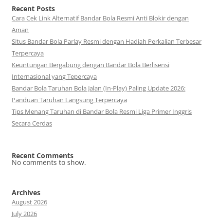
Recent Posts
Cara Cek Link Alternatif Bandar Bola Resmi Anti Blokir dengan
Aman
Situs Bandar Bola Parlay Resmi dengan Hadiah Perkalian Terbesar
Terpercaya
Keuntungan Bergabung dengan Bandar Bola Berlisensi
Internasional yang Tepercaya
Bandar Bola Taruhan Bola Jalan (In-Play) Paling Update 2026:
Panduan Taruhan Langsung Terpercaya
Tips Menang Taruhan di Bandar Bola Resmi Liga Primer Inggris
Secara Cerdas
Recent Comments
No comments to show.
Archives
August 2026
July 2026