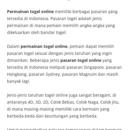
Permainan togel online
memiliki berbagai pasaran yang
tersedia di Indonesia. Pasaran togel adalah jenis
permainan di mana pemain memilih angka-angka yang
dikeluarkan oleh bandar togel.
Dalam
permainan togel online
, pemain dapat memilih
pasaran togel sesuai dengan jenis taruhan yang ingin
dimainkan. Beberapa jenis
pasaran togel online
yang
tersedia di Indonesia meliputi pasaran Singapore, pasaran
Hongkong, pasaran Sydney, pasaran Magnum dan masih
banyak lagi.
Jenis-jenis taruhan togel online juga sangat beragam, di
antaranya 4D, 3D, 2D, Colok Bebas, Colok Naga, Colok Jitu,
di mana masing-masing memiliki cara bermain yang
berbeda-beda dan keuntungan yang berbeda.
Untuk meningkatkan peluang kemenangan dalam bermain