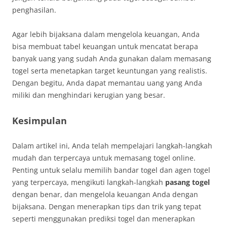
penghasilan.
Agar lebih bijaksana dalam mengelola keuangan, Anda
bisa membuat tabel keuangan untuk mencatat berapa
banyak uang yang sudah Anda gunakan dalam memasang
togel serta menetapkan target keuntungan yang realistis.
Dengan begitu, Anda dapat memantau uang yang Anda
miliki dan menghindari kerugian yang besar.
Kesimpulan
Dalam artikel ini, Anda telah mempelajari langkah-langkah
mudah dan terpercaya untuk memasang togel online.
Penting untuk selalu memilih bandar togel dan agen togel
yang terpercaya, mengikuti langkah-langkah
pasang togel
dengan benar, dan mengelola keuangan Anda dengan
bijaksana. Dengan menerapkan tips dan trik yang tepat
seperti menggunakan prediksi togel dan menerapkan