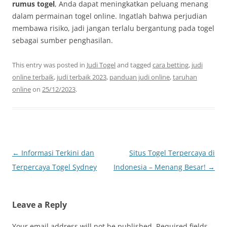
rumus togel
, Anda dapat meningkatkan peluang menang
dalam permainan togel online. Ingatlah bahwa perjudian
membawa risiko, jadi jangan terlalu bergantung pada togel
sebagai sumber penghasilan.
This entry was posted in
Judi Togel
and tagged
cara betting
,
judi
online terbaik
,
judi terbaik 2023
,
panduan judi online
,
taruhan
online
on
25/12/2023
.
Post
←
Informasi Terkini dan
Situs Togel Terpercaya di
navigation
Terpercaya Togel Sydney
Indonesia – Menang Besar!
→
Leave a Reply
Your email address will not be published.
Required fields