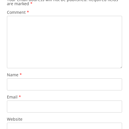
are marked
*
Comment
*
Name
*
Email
*
Website