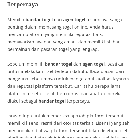
Terpercaya
Memilih
bandar togel
dan
agen togel
terpercaya sangat
penting dalam memasang togel online. Anda harus
mencari platform yang memiliki reputasi baik,
menawarkan layanan yang aman, dan memiliki pilihan
permainan dan pasaran togel yang lengkap.
Sebelum memilih
bandar togel
dan
agen togel
, pastikan
untuk melakukan riset terlebih dahulu. Baca ulasan dari
pengguna sebelumnya untuk mengetahui kualitas layanan
dan reputasi platform tersebut. Cari tahu berapa lama
platform tersebut telah beroperasi dan apakah mereka
diakui sebagai
bandar togel
terpercaya.
Jangan lupa untuk memeriksa apakah platform tersebut
memiliki lisensi resmi dari otoritas terkait. Lisensi yang sah
menandakan bahwa platform tersebut telah disetujui oleh
otoritas dan diatur oleh hukum yang berlaku. Hal ini akan