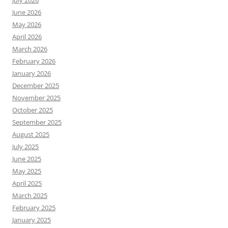
June 2026
May 2026
April 2026
March 2026
February 2026
January 2026
December 2025
November 2025
October 2025
September 2025
August 2025
July 2025
June 2025
May 2025
April 2025
March 2025
February 2025
January 2025