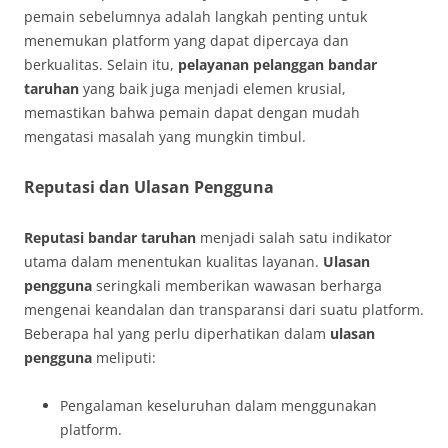
pemain sebelumnya adalah langkah penting untuk
menemukan platform yang dapat dipercaya dan
berkualitas. Selain itu,
pelayanan pelanggan bandar
taruhan
yang baik juga menjadi elemen krusial,
memastikan bahwa pemain dapat dengan mudah
mengatasi masalah yang mungkin timbul.
Reputasi dan Ulasan Pengguna
Reputasi bandar taruhan
menjadi salah satu indikator
utama dalam menentukan kualitas layanan.
Ulasan
pengguna
seringkali memberikan wawasan berharga
mengenai keandalan dan transparansi dari suatu platform.
Beberapa hal yang perlu diperhatikan dalam
ulasan
pengguna
meliputi:
Pengalaman keseluruhan dalam menggunakan
platform.