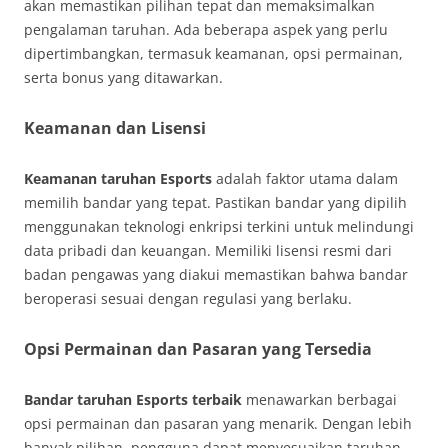
akan memastikan pilihan tepat dan memaksimalkan
pengalaman taruhan. Ada beberapa aspek yang perlu
dipertimbangkan, termasuk keamanan, opsi permainan,
serta bonus yang ditawarkan.
Keamanan dan Lisensi
Keamanan taruhan Esports
adalah faktor utama dalam
memilih bandar yang tepat. Pastikan bandar yang dipilih
menggunakan teknologi enkripsi terkini untuk melindungi
data pribadi dan keuangan. Memiliki lisensi resmi dari
badan pengawas yang diakui memastikan bahwa bandar
beroperasi sesuai dengan regulasi yang berlaku.
Opsi Permainan dan Pasaran yang Tersedia
Bandar taruhan Esports terbaik
menawarkan berbagai
opsi permainan dan pasaran yang menarik. Dengan lebih
banyak pilihan, pengguna dapat menyesuaikan taruhan