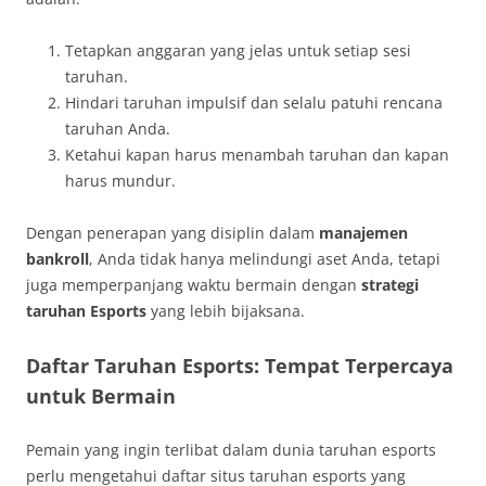
Tetapkan anggaran yang jelas untuk setiap sesi
taruhan.
Hindari taruhan impulsif dan selalu patuhi rencana
taruhan Anda.
Ketahui kapan harus menambah taruhan dan kapan
harus mundur.
Dengan penerapan yang disiplin dalam
manajemen
bankroll
, Anda tidak hanya melindungi aset Anda, tetapi
juga memperpanjang waktu bermain dengan
strategi
taruhan Esports
yang lebih bijaksana.
Daftar Taruhan Esports: Tempat Terpercaya
untuk Bermain
Pemain yang ingin terlibat dalam dunia taruhan esports
perlu mengetahui daftar situs taruhan esports yang