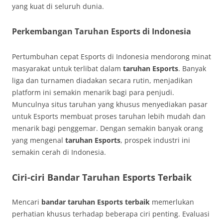
yang kuat di seluruh dunia.
Perkembangan Taruhan Esports di Indonesia
Pertumbuhan cepat Esports di Indonesia mendorong minat
masyarakat untuk terlibat dalam
taruhan Esports
. Banyak
liga dan turnamen diadakan secara rutin, menjadikan
platform ini semakin menarik bagi para penjudi.
Munculnya situs taruhan yang khusus menyediakan pasar
untuk Esports membuat proses taruhan lebih mudah dan
menarik bagi penggemar. Dengan semakin banyak orang
yang mengenal
taruhan Esports
, prospek industri ini
semakin cerah di Indonesia.
Ciri-ciri Bandar Taruhan Esports Terbaik
Mencari
bandar taruhan Esports terbaik
memerlukan
perhatian khusus terhadap beberapa ciri penting. Evaluasi