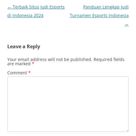
Post
←
Terbaik Situs Judi Esports
Panduan Lengkap Judi
navigation
di Indonesia 2024
Turnamen Esports Indonesia
→
Leave a Reply
Your email address will not be published.
Required fields
are marked
*
Comment
*