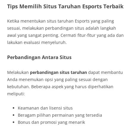
Tips Memilih Situs Taruhan Esports Terbaik
Ketika menentukan situs taruhan Esports yang paling
sesuai, melakukan perbandingan situs adalah langkah
awal yang sangat penting. Cermati fitur-fitur yang ada dan
lakukan evaluasi menyeluruh.
Perbandingan Antara Situs
Melakukan
perbandingan situs taruhan
dapat membantu
Anda menemukan opsi yang paling sesuai dengan
kebutuhan. Beberapa aspek yang harus diperhatikan
meliputi:
Keamanan dan lisensi situs
Beragam pilihan permainan yang tersedia
Bonus dan promosi yang menarik