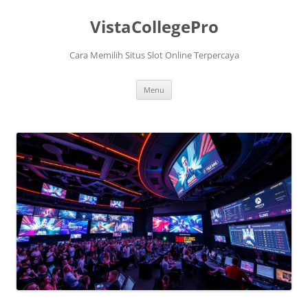
VistaCollegePro
Cara Memilih Situs Slot Online Terpercaya
Skip
Menu
to
content