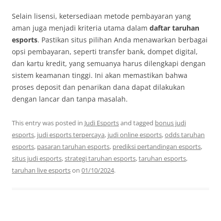
Selain lisensi, ketersediaan metode pembayaran yang
aman juga menjadi kriteria utama dalam
daftar taruhan
esports
. Pastikan situs pilihan Anda menawarkan berbagai
opsi pembayaran, seperti transfer bank, dompet digital,
dan kartu kredit, yang semuanya harus dilengkapi dengan
sistem keamanan tinggi. Ini akan memastikan bahwa
proses deposit dan penarikan dana dapat dilakukan
dengan lancar dan tanpa masalah.
This entry was posted in
Judi Esports
and tagged
bonus judi
esports
,
judi esports terpercaya
,
judi online esports
,
odds taruhan
esports
,
pasaran taruhan esports
,
prediksi pertandingan esports
,
situs judi esports
,
strategi taruhan esports
,
taruhan esports
,
taruhan live esports
on
01/10/2024
.