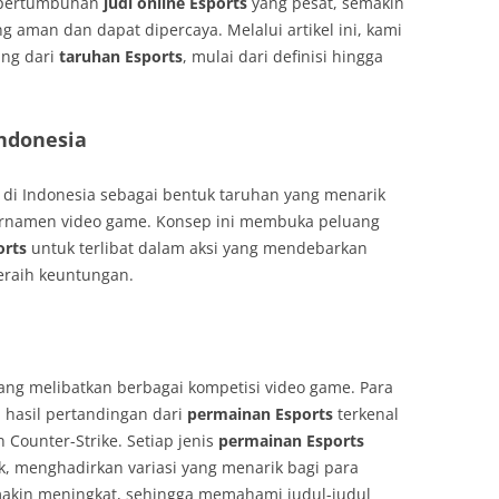
 pertumbuhan
judi online Esports
yang pesat, semakin
g aman dan dapat dipercaya. Melalui artikel ini, kami
ing dari
taruhan Esports
, mulai dari definisi hingga
Indonesia
di Indonesia sebagai bentuk taruhan yang menarik
urnamen video game. Konsep ini membuka peluang
orts
untuk terlibat dalam aksi yang mendebarkan
eraih keuntungan.
ng melibatkan berbagai kompetisi video game. Para
hasil pertandingan dari
permainan Esports
terkenal
n Counter-Strike. Setiap jenis
permainan Esports
nik, menghadirkan variasi yang menarik bagi para
makin meningkat, sehingga memahami judul-judul