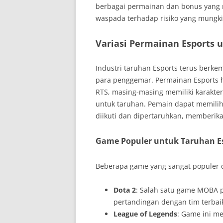
berbagai permainan dan bonus yang 
waspada terhadap risiko yang mungk
Variasi Permainan Esports 
Industri taruhan Esports terus berk
para penggemar. Permainan Esports 
RTS, masing-masing memiliki karakter
untuk taruhan. Pemain dapat memilih
diikuti dan dipertaruhkan, memberi
Game Populer untuk Taruhan E
Beberapa game yang sangat populer d
Dota 2
: Salah satu game MOBA p
pertandingan dengan tim terbaik
League of Legends
: Game ini m