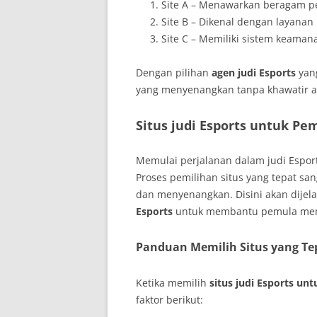
Site A – Menawarkan beragam p
Site B – Dikenal dengan layanan
Site C – Memiliki sistem keama
Dengan pilihan
agen judi Esports
yang
yang menyenangkan tanpa khawatir 
Situs judi Esports untuk Pe
Memulai perjalanan dalam judi Espor
Proses pemilihan situs yang tepat s
dan menyenangkan. Disini akan dijel
Esports
untuk membantu pemula memil
Panduan Memilih Situs yang Te
Ketika memilih
situs judi Esports un
faktor berikut: