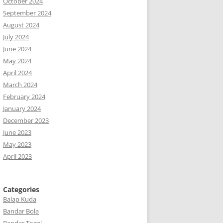
October 2024
September 2024
August 2024
July 2024
June 2024
May 2024
April 2024
March 2024
February 2024
January 2024
December 2023
June 2023
May 2023
April 2023
Categories
Balap Kuda
Bandar Bola