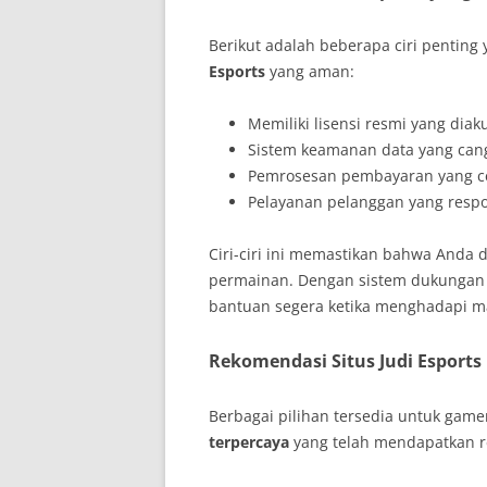
Berikut adalah beberapa ciri penti
Esports
yang aman:
Memiliki lisensi resmi yang diaku
Sistem keamanan data yang can
Pemrosesan pembayaran yang c
Pelayanan pelanggan yang respon
Ciri-ciri ini memastikan bahwa Anda
permainan. Dengan sistem dukungan
bantuan segera ketika menghadapi m
Rekomendasi Situs Judi Esports
Berbagai pilihan tersedia untuk game
terpercaya
yang telah mendapatkan rep