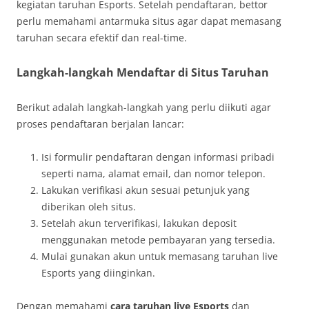
kegiatan taruhan Esports. Setelah pendaftaran, bettor
perlu memahami antarmuka situs agar dapat memasang
taruhan secara efektif dan real-time.
Langkah-langkah Mendaftar di Situs Taruhan
Berikut adalah langkah-langkah yang perlu diikuti agar
proses pendaftaran berjalan lancar:
Isi formulir pendaftaran dengan informasi pribadi
seperti nama, alamat email, dan nomor telepon.
Lakukan verifikasi akun sesuai petunjuk yang
diberikan oleh situs.
Setelah akun terverifikasi, lakukan deposit
menggunakan metode pembayaran yang tersedia.
Mulai gunakan akun untuk memasang taruhan live
Esports yang diinginkan.
Dengan memahami
cara taruhan live Esports
dan