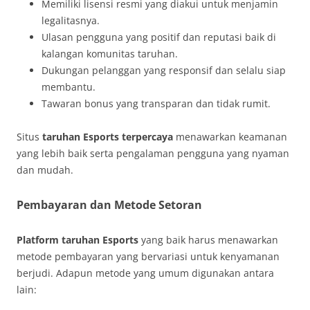
Memiliki lisensi resmi yang diakui untuk menjamin
legalitasnya.
Ulasan pengguna yang positif dan reputasi baik di
kalangan komunitas taruhan.
Dukungan pelanggan yang responsif dan selalu siap
membantu.
Tawaran bonus yang transparan dan tidak rumit.
Situs
taruhan Esports terpercaya
menawarkan keamanan
yang lebih baik serta pengalaman pengguna yang nyaman
dan mudah.
Pembayaran dan Metode Setoran
Platform taruhan Esports
yang baik harus menawarkan
metode pembayaran yang bervariasi untuk kenyamanan
berjudi. Adapun metode yang umum digunakan antara
lain: