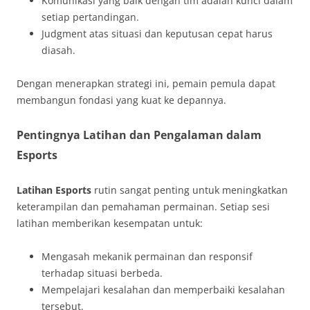
Komunikasi yang baik dengan tim adalah kunci dalam
setiap pertandingan.
Judgment atas situasi dan keputusan cepat harus
diasah.
Dengan menerapkan strategi ini, pemain pemula dapat
membangun fondasi yang kuat ke depannya.
Pentingnya Latihan dan Pengalaman dalam
Esports
Latihan Esports
rutin sangat penting untuk meningkatkan
keterampilan dan pemahaman permainan. Setiap sesi
latihan memberikan kesempatan untuk:
Mengasah mekanik permainan dan responsif
terhadap situasi berbeda.
Mempelajari kesalahan dan memperbaiki kesalahan
tersebut.