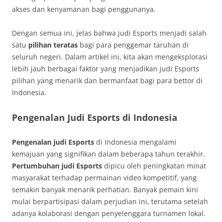
akses dan kenyamanan bagi penggunanya.
Dengan semua ini, jelas bahwa judi Esports menjadi salah
satu
pilihan teratas
bagi para penggemar taruhan di
seluruh negeri. Dalam artikel ini, kita akan mengeksplorasi
lebih jauh berbagai faktor yang menjadikan judi Esports
pilihan yang menarik dan bermanfaat bagi para bettor di
Indonesia.
Pengenalan Judi Esports di Indonesia
Pengenalan judi Esports
di Indonesia mengalami
kemajuan yang signifikan dalam beberapa tahun terakhir.
Pertumbuhan judi Esports
dipicu oleh peningkatan minat
masyarakat terhadap permainan video kompetitif, yang
semakin banyak menarik perhatian. Banyak pemain kini
mulai berpartisipasi dalam perjudian ini, terutama setelah
adanya kolaborasi dengan penyelenggara turnamen lokal.