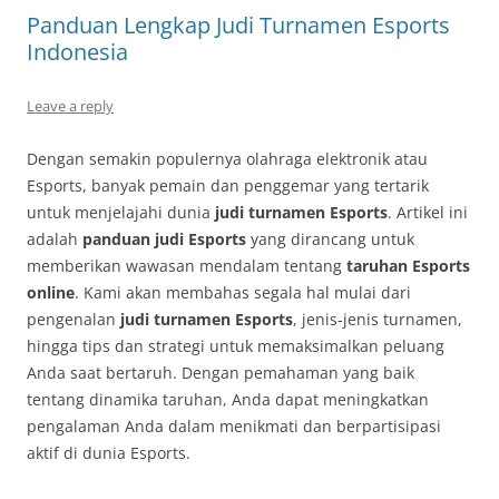
Panduan Lengkap Judi Turnamen Esports
Indonesia
Leave a reply
Dengan semakin populernya olahraga elektronik atau
Esports, banyak pemain dan penggemar yang tertarik
untuk menjelajahi dunia
judi turnamen Esports
. Artikel ini
adalah
panduan judi Esports
yang dirancang untuk
memberikan wawasan mendalam tentang
taruhan Esports
online
. Kami akan membahas segala hal mulai dari
pengenalan
judi turnamen Esports
, jenis-jenis turnamen,
hingga tips dan strategi untuk memaksimalkan peluang
Anda saat bertaruh. Dengan pemahaman yang baik
tentang dinamika taruhan, Anda dapat meningkatkan
pengalaman Anda dalam menikmati dan berpartisipasi
aktif di dunia Esports.