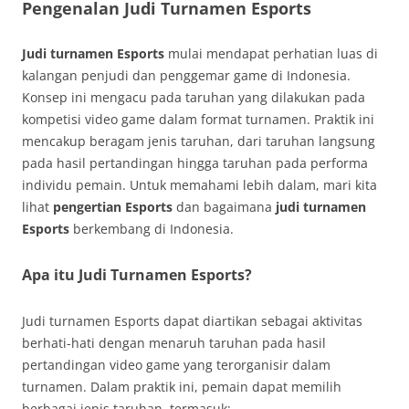
Pengenalan Judi Turnamen Esports
Judi turnamen Esports
mulai mendapat perhatian luas di
kalangan penjudi dan penggemar game di Indonesia.
Konsep ini mengacu pada taruhan yang dilakukan pada
kompetisi video game dalam format turnamen. Praktik ini
mencakup beragam jenis taruhan, dari taruhan langsung
pada hasil pertandingan hingga taruhan pada performa
individu pemain. Untuk memahami lebih dalam, mari kita
lihat
pengertian Esports
dan bagaimana
judi turnamen
Esports
berkembang di Indonesia.
Apa itu Judi Turnamen Esports?
Judi turnamen Esports dapat diartikan sebagai aktivitas
berhati-hati dengan menaruh taruhan pada hasil
pertandingan video game yang terorganisir dalam
turnamen. Dalam praktik ini, pemain dapat memilih
berbagai jenis taruhan, termasuk: