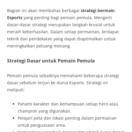
Bagian ini akan membahas berbagai
strategi bermain
Esports
yang penting bagi pemain pemula. Mengerti
dasar-dasar strategi merupakan langkah krusial untuk
meraih keberhasilan. Dalam setiap permainan, terdapat
teknik dan pendekatan yang dapat dioptimalkan untuk
meningkatkan peluang menang.
Strategi Dasar untuk Pemain Pemula
Pemain pemula sebaiknya memahami beberapa strategi
dasar sebelum terjun ke dunia Esports. Strategi ini
meliputi:
Pahami karakter dan kemampuan setiap hero atau
champion yang digunakan.
Pelajari peta dan lokasi penting dalam permainan
untuk penguasaan area.