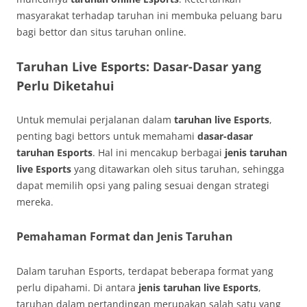
masyarakat terhadap taruhan ini membuka peluang baru
bagi bettor dan situs taruhan online.
Taruhan Live Esports: Dasar-Dasar yang
Perlu Diketahui
Untuk memulai perjalanan dalam
taruhan live Esports
,
penting bagi bettors untuk memahami
dasar-dasar
taruhan Esports
. Hal ini mencakup berbagai
jenis taruhan
live Esports
yang ditawarkan oleh situs taruhan, sehingga
dapat memilih opsi yang paling sesuai dengan strategi
mereka.
Pemahaman Format dan Jenis Taruhan
Dalam taruhan Esports, terdapat beberapa format yang
perlu dipahami. Di antara
jenis taruhan live Esports
,
taruhan dalam pertandingan merupakan salah satu yang