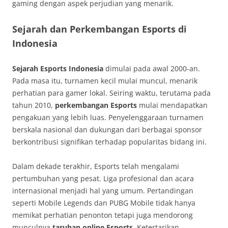
gaming dengan aspek perjudian yang menarik.
Sejarah dan Perkembangan Esports di
Indonesia
Sejarah Esports Indonesia
dimulai pada awal 2000-an.
Pada masa itu, turnamen kecil mulai muncul, menarik
perhatian para gamer lokal. Seiring waktu, terutama pada
tahun 2010,
perkembangan Esports
mulai mendapatkan
pengakuan yang lebih luas. Penyelenggaraan turnamen
berskala nasional dan dukungan dari berbagai sponsor
berkontribusi signifikan terhadap popularitas bidang ini.
Dalam dekade terakhir, Esports telah mengalami
pertumbuhan yang pesat. Liga profesional dan acara
internasional menjadi hal yang umum. Pertandingan
seperti Mobile Legends dan PUBG Mobile tidak hanya
memikat perhatian penonton tetapi juga mendorong
munculnya
taruhan online Esports
. Ketertarikan