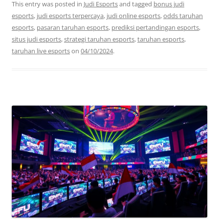
This entry was posted in
Judi Esports
and tagged
bonus judi
esports
,
judi esports terpercaya
,
judi online esports
,
odds taruhan
esports
,
pasaran taruhan esports
,
prediksi pertandingan esports
,
situs judi esports
,
strategi taruhan esports
,
taruhan esports
,
taruhan live esports
on
04/10/2024
.