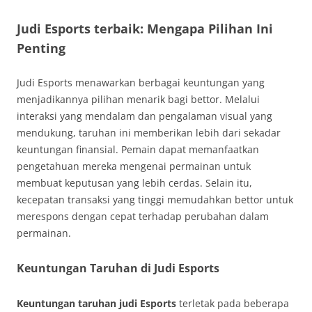
Judi Esports terbaik: Mengapa Pilihan Ini
Penting
Judi Esports menawarkan berbagai keuntungan yang
menjadikannya pilihan menarik bagi bettor. Melalui
interaksi yang mendalam dan pengalaman visual yang
mendukung, taruhan ini memberikan lebih dari sekadar
keuntungan finansial. Pemain dapat memanfaatkan
pengetahuan mereka mengenai permainan untuk
membuat keputusan yang lebih cerdas. Selain itu,
kecepatan transaksi yang tinggi memudahkan bettor untuk
merespons dengan cepat terhadap perubahan dalam
permainan.
Keuntungan Taruhan di Judi Esports
Keuntungan taruhan judi Esports
terletak pada beberapa