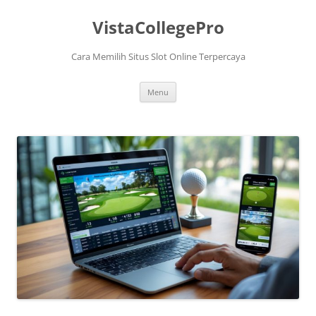
VistaCollegePro
Cara Memilih Situs Slot Online Terpercaya
Skip
Menu
to
content