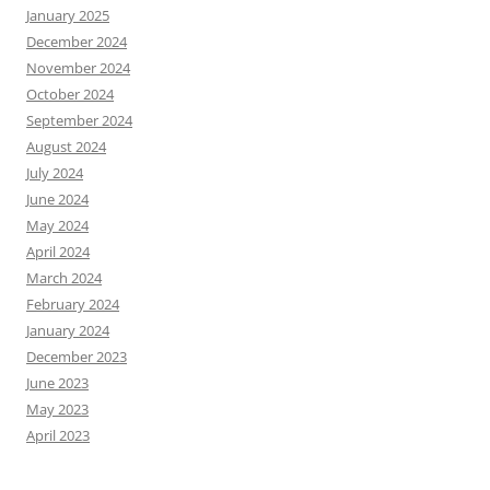
January 2025
December 2024
November 2024
October 2024
September 2024
August 2024
July 2024
June 2024
May 2024
April 2024
March 2024
February 2024
January 2024
December 2023
June 2023
May 2023
April 2023