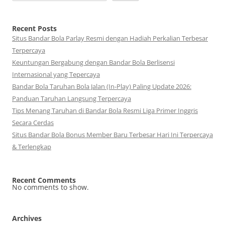
Recent Posts
Situs Bandar Bola Parlay Resmi dengan Hadiah Perkalian Terbesar
Terpercaya
Keuntungan Bergabung dengan Bandar Bola Berlisensi
Internasional yang Tepercaya
Bandar Bola Taruhan Bola Jalan (In-Play) Paling Update 2026:
Panduan Taruhan Langsung Terpercaya
Tips Menang Taruhan di Bandar Bola Resmi Liga Primer Inggris
Secara Cerdas
Situs Bandar Bola Bonus Member Baru Terbesar Hari Ini Terpercaya
& Terlengkap
Recent Comments
No comments to show.
Archives