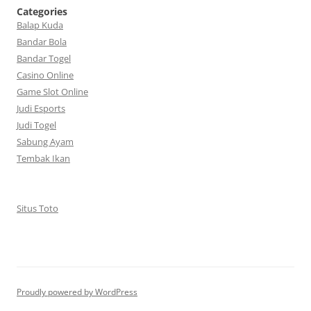
Categories
Balap Kuda
Bandar Bola
Bandar Togel
Casino Online
Game Slot Online
Judi Esports
Judi Togel
Sabung Ayam
Tembak Ikan
Situs Toto
Proudly powered by WordPress