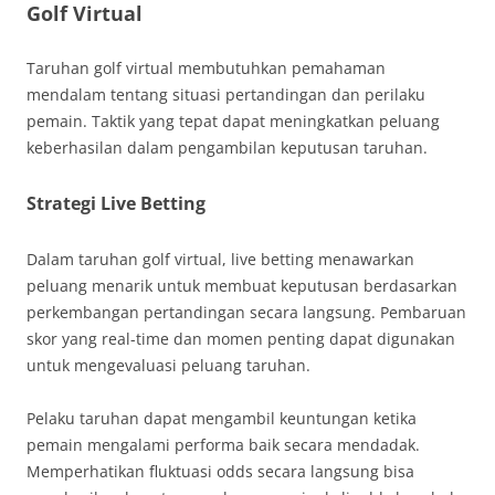
Golf Virtual
Taruhan golf virtual membutuhkan pemahaman
mendalam tentang situasi pertandingan dan perilaku
pemain. Taktik yang tepat dapat meningkatkan peluang
keberhasilan dalam pengambilan keputusan taruhan.
Strategi Live Betting
Dalam taruhan golf virtual, live betting menawarkan
peluang menarik untuk membuat keputusan berdasarkan
perkembangan pertandingan secara langsung. Pembaruan
skor yang real-time dan momen penting dapat digunakan
untuk mengevaluasi peluang taruhan.
Pelaku taruhan dapat mengambil keuntungan ketika
pemain mengalami performa baik secara mendadak.
Memperhatikan fluktuasi odds secara langsung bisa