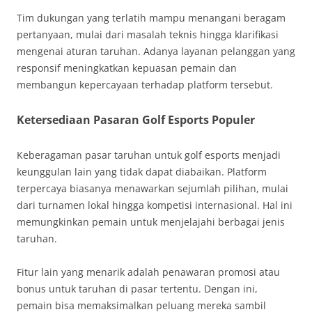
Tim dukungan yang terlatih mampu menangani beragam
pertanyaan, mulai dari masalah teknis hingga klarifikasi
mengenai aturan taruhan. Adanya layanan pelanggan yang
responsif meningkatkan kepuasan pemain dan
membangun kepercayaan terhadap platform tersebut.
Ketersediaan Pasaran Golf Esports Populer
Keberagaman pasar taruhan untuk golf esports menjadi
keunggulan lain yang tidak dapat diabaikan. Platform
terpercaya biasanya menawarkan sejumlah pilihan, mulai
dari turnamen lokal hingga kompetisi internasional. Hal ini
memungkinkan pemain untuk menjelajahi berbagai jenis
taruhan.
Fitur lain yang menarik adalah penawaran promosi atau
bonus untuk taruhan di pasar tertentu. Dengan ini,
pemain bisa memaksimalkan peluang mereka sambil