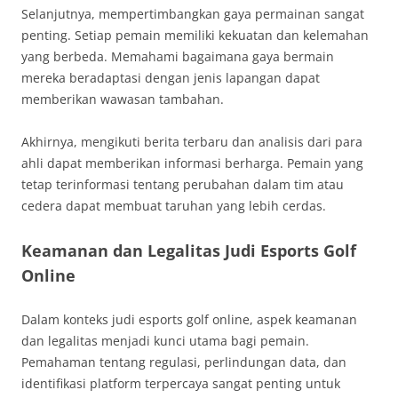
Selanjutnya, mempertimbangkan gaya permainan sangat
penting. Setiap pemain memiliki kekuatan dan kelemahan
yang berbeda. Memahami bagaimana gaya bermain
mereka beradaptasi dengan jenis lapangan dapat
memberikan wawasan tambahan.
Akhirnya, mengikuti berita terbaru dan analisis dari para
ahli dapat memberikan informasi berharga. Pemain yang
tetap terinformasi tentang perubahan dalam tim atau
cedera dapat membuat taruhan yang lebih cerdas.
Keamanan dan Legalitas Judi Esports Golf
Online
Dalam konteks judi esports golf online, aspek keamanan
dan legalitas menjadi kunci utama bagi pemain.
Pemahaman tentang regulasi, perlindungan data, dan
identifikasi platform terpercaya sangat penting untuk