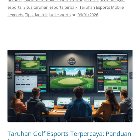
esports
,
Situs taruhan esports terbaik
,
Taruhan Esports Mobile
Legends
,
Tips dan trik judi esports
on
06/01/2026
.
Taruhan Golf Esports Terpercaya: Panduan