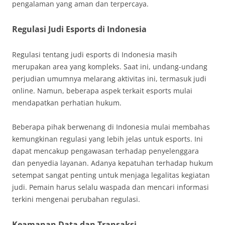
pengalaman yang aman dan terpercaya.
Regulasi Judi Esports di Indonesia
Regulasi tentang judi esports di Indonesia masih
merupakan area yang kompleks. Saat ini, undang-undang
perjudian umumnya melarang aktivitas ini, termasuk judi
online. Namun, beberapa aspek terkait esports mulai
mendapatkan perhatian hukum.
Beberapa pihak berwenang di Indonesia mulai membahas
kemungkinan regulasi yang lebih jelas untuk esports. Ini
dapat mencakup pengawasan terhadap penyelenggara
dan penyedia layanan. Adanya kepatuhan terhadap hukum
setempat sangat penting untuk menjaga legalitas kegiatan
judi. Pemain harus selalu waspada dan mencari informasi
terkini mengenai perubahan regulasi.
Keamanan Data dan Transaksi