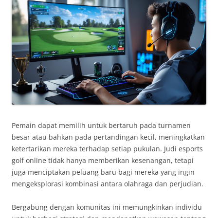
Pemain dapat memilih untuk bertaruh pada turnamen
besar atau bahkan pada pertandingan kecil, meningkatkan
ketertarikan mereka terhadap setiap pukulan. Judi esports
golf online tidak hanya memberikan kesenangan, tetapi
juga menciptakan peluang baru bagi mereka yang ingin
mengeksplorasi kombinasi antara olahraga dan perjudian.
Bergabung dengan komunitas ini memungkinkan individu