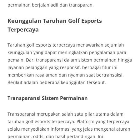
permainan berjalan adil dan transparan.
Keunggulan Taruhan Golf Esports
Terpercaya
Taruhan golf esports terpercaya menawarkan sejumlah
keunggulan yang dapat meningkatkan pengalaman para
pemain. Dari transparansi dalam sistem permainan hingga
layanan pelanggan yang responsif, berbagai fitur ini
memberikan rasa aman dan nyaman saat bertransaksi.
Berikut adalah beberapa keunggulan tersebut.
Transparansi Sistem Permainan
Transparansi merupakan salah satu pilar utama dalam
taruhan golf esports terpercaya. Platform yang terpercaya
selalu menyediakan informasi yang jelas mengenai aturan
permainan, odds, dan hasil pertandingan. Ini