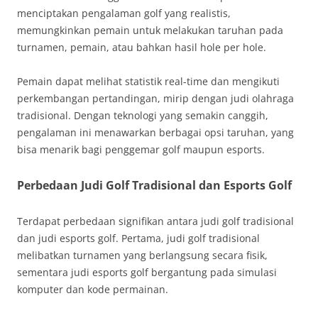
menciptakan pengalaman golf yang realistis,
memungkinkan pemain untuk melakukan taruhan pada
turnamen, pemain, atau bahkan hasil hole per hole.
Pemain dapat melihat statistik real-time dan mengikuti
perkembangan pertandingan, mirip dengan judi olahraga
tradisional. Dengan teknologi yang semakin canggih,
pengalaman ini menawarkan berbagai opsi taruhan, yang
bisa menarik bagi penggemar golf maupun esports.
Perbedaan Judi Golf Tradisional dan Esports Golf
Terdapat perbedaan signifikan antara judi golf tradisional
dan judi esports golf. Pertama, judi golf tradisional
melibatkan turnamen yang berlangsung secara fisik,
sementara judi esports golf bergantung pada simulasi
komputer dan kode permainan.