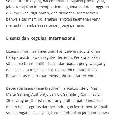
Selain itu, situs yang baik memiliki kebijakan privasi yang
jelas. Kebijakan ini menjelaskan bagaimana data pengguna
dikumpulkan, digunakan, dan disimpan. Memastikan
bahwa situs memiliki langkah-langkah keamanan yang
memadai memberi rasa tenang bagi pemain.
Lisensi dan Regulasi Internasional
Licensing yang sah menunjukkan bahwa situs taruhan
beroperasi di bawah regulasi tertentu. Periksa apakah
situs tersebut memiliki lisensi dari badan pengawas yang
diakui secara internasional. Lisensi ini menunjukkan
bahwa situs diharuskan mematuhi standar tertentu.
Beberapa lisensi yang kredibel mencakup Isle of Man,
Malta Gaming Authority, dan UK Gambling Commission.
Situs yang berlisensi cenderung lebih dapat diandalkan
dalam hal integritas dan perlindungan konsumen. Memilih
situs dengan lisensi yang kuat memberikan jaminan bahwa