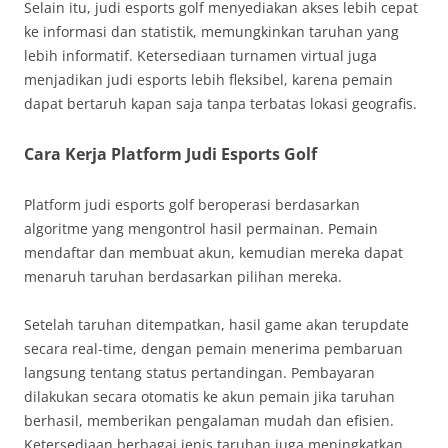
Selain itu, judi esports golf menyediakan akses lebih cepat
ke informasi dan statistik, memungkinkan taruhan yang
lebih informatif. Ketersediaan turnamen virtual juga
menjadikan judi esports lebih fleksibel, karena pemain
dapat bertaruh kapan saja tanpa terbatas lokasi geografis.
Cara Kerja Platform Judi Esports Golf
Platform judi esports golf beroperasi berdasarkan
algoritme yang mengontrol hasil permainan. Pemain
mendaftar dan membuat akun, kemudian mereka dapat
menaruh taruhan berdasarkan pilihan mereka.
Setelah taruhan ditempatkan, hasil game akan terupdate
secara real-time, dengan pemain menerima pembaruan
langsung tentang status pertandingan. Pembayaran
dilakukan secara otomatis ke akun pemain jika taruhan
berhasil, memberikan pengalaman mudah dan efisien.
Ketersediaan berbagai jenis taruhan juga meningkatkan