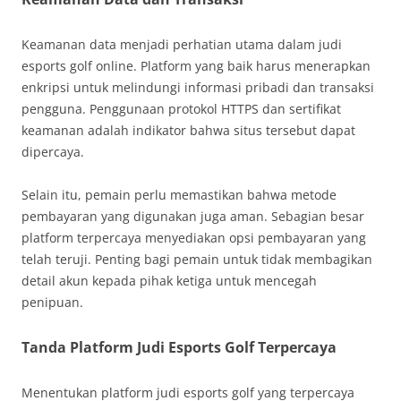
Keamanan data menjadi perhatian utama dalam judi
esports golf online. Platform yang baik harus menerapkan
enkripsi untuk melindungi informasi pribadi dan transaksi
pengguna. Penggunaan protokol HTTPS dan sertifikat
keamanan adalah indikator bahwa situs tersebut dapat
dipercaya.
Selain itu, pemain perlu memastikan bahwa metode
pembayaran yang digunakan juga aman. Sebagian besar
platform terpercaya menyediakan opsi pembayaran yang
telah teruji. Penting bagi pemain untuk tidak membagikan
detail akun kepada pihak ketiga untuk mencegah
penipuan.
Tanda Platform Judi Esports Golf Terpercaya
Menentukan platform judi esports golf yang terpercaya