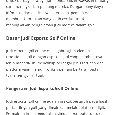
untuk berbagi strategi dan mendapatkan wawasan tentang
cara meningkatkan peluang mereka. Dengan banyaknya
informasi dan analisis yang tersedia, pemain dapat
membuat keputusan yang lebih cerdas untuk
meningkatkan pengalaman judi mereka dalam golf.
Dasar Judi Esports Golf Online
Judi esports golf online menggabungkan elemen
tradisional golf dengan aspek digital yang membuatnya
lebih menarik. Ini mencakup berbagai jenis taruhan dan
platform yang memungkinkan pemain bertaruh pada
turnamen golf virtual.
Pengertian Judi Esports Golf Online
Judi esports golf online adalah praktik bertaruh pada hasil
pertandingan golf yang dimainkan melalui platform digital.
Permainan ini menggunakan simulasi komputer untuk