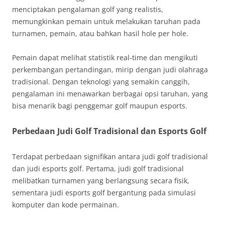
menciptakan pengalaman golf yang realistis,
memungkinkan pemain untuk melakukan taruhan pada
turnamen, pemain, atau bahkan hasil hole per hole.
Pemain dapat melihat statistik real-time dan mengikuti
perkembangan pertandingan, mirip dengan judi olahraga
tradisional. Dengan teknologi yang semakin canggih,
pengalaman ini menawarkan berbagai opsi taruhan, yang
bisa menarik bagi penggemar golf maupun esports.
Perbedaan Judi Golf Tradisional dan Esports Golf
Terdapat perbedaan signifikan antara judi golf tradisional
dan judi esports golf. Pertama, judi golf tradisional
melibatkan turnamen yang berlangsung secara fisik,
sementara judi esports golf bergantung pada simulasi
komputer dan kode permainan.