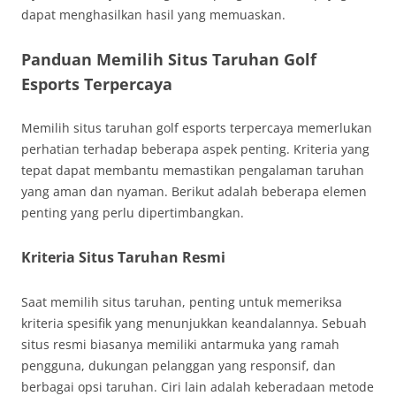
dapat menghasilkan hasil yang memuaskan.
Panduan Memilih Situs Taruhan Golf
Esports Terpercaya
Memilih situs taruhan golf esports terpercaya memerlukan
perhatian terhadap beberapa aspek penting. Kriteria yang
tepat dapat membantu memastikan pengalaman taruhan
yang aman dan nyaman. Berikut adalah beberapa elemen
penting yang perlu dipertimbangkan.
Kriteria Situs Taruhan Resmi
Saat memilih situs taruhan, penting untuk memeriksa
kriteria spesifik yang menunjukkan keandalannya. Sebuah
situs resmi biasanya memiliki antarmuka yang ramah
pengguna, dukungan pelanggan yang responsif, dan
berbagai opsi taruhan. Ciri lain adalah keberadaan metode