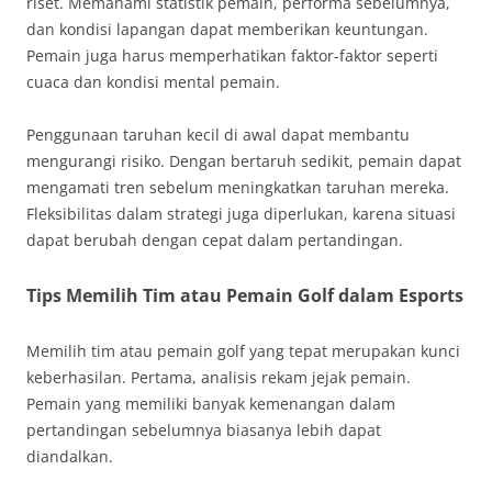
riset. Memahami statistik pemain, performa sebelumnya,
dan kondisi lapangan dapat memberikan keuntungan.
Pemain juga harus memperhatikan faktor-faktor seperti
cuaca dan kondisi mental pemain.
Penggunaan taruhan kecil di awal dapat membantu
mengurangi risiko. Dengan bertaruh sedikit, pemain dapat
mengamati tren sebelum meningkatkan taruhan mereka.
Fleksibilitas dalam strategi juga diperlukan, karena situasi
dapat berubah dengan cepat dalam pertandingan.
Tips Memilih Tim atau Pemain Golf dalam Esports
Memilih tim atau pemain golf yang tepat merupakan kunci
keberhasilan. Pertama, analisis rekam jejak pemain.
Pemain yang memiliki banyak kemenangan dalam
pertandingan sebelumnya biasanya lebih dapat
diandalkan.