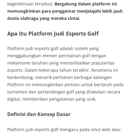
kegembiraan tersebut.
Bergabung dalam platform ini
memungkinkan para penggemar menjelajahi lebih jauh
dunia olahraga yang mereka cintai.
Apa Itu Platform Judi Esports Golf
Platform judi esports golf adalah sistem yang
menggabungkan elemen permainan golf dengan
mekanisme taruhan yang memanfaatkan popularitas
esports. Dalam beberapa tahun terakhir, fenomena ini
berkembang, menarik perhatian berbagai kalangan.
Platform ini memungkinkan pemain untuk bertaruh pada
turnamen dan pertandingan golf yang dilakukan secara
digital, memberikan pengalaman yang unik.
Definisi dan Konsep Dasar
Platform judi esports golf mengacu pada situs web atau