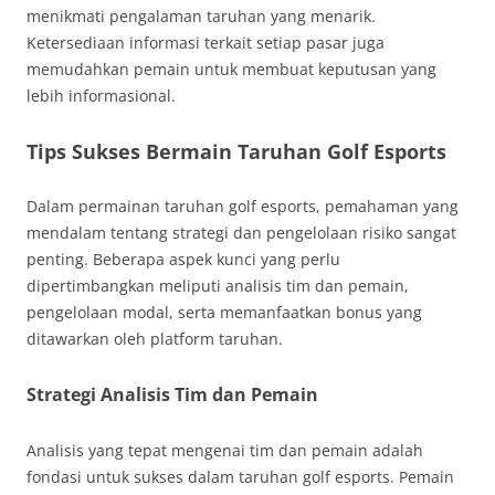
menikmati pengalaman taruhan yang menarik.
Ketersediaan informasi terkait setiap pasar juga
memudahkan pemain untuk membuat keputusan yang
lebih informasional.
Tips Sukses Bermain Taruhan Golf Esports
Dalam permainan taruhan golf esports, pemahaman yang
mendalam tentang strategi dan pengelolaan risiko sangat
penting. Beberapa aspek kunci yang perlu
dipertimbangkan meliputi analisis tim dan pemain,
pengelolaan modal, serta memanfaatkan bonus yang
ditawarkan oleh platform taruhan.
Strategi Analisis Tim dan Pemain
Analisis yang tepat mengenai tim dan pemain adalah
fondasi untuk sukses dalam taruhan golf esports. Pemain