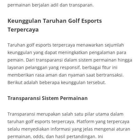
permainan berjalan adil dan transparan.
Keunggulan Taruhan Golf Esports
Terpercaya
Taruhan golf esports terpercaya menawarkan sejumlah
keunggulan yang dapat meningkatkan pengalaman para
pemain. Dari transparansi dalam sistem permainan hingga
layanan pelanggan yang responsif, berbagai fitur ini
memberikan rasa aman dan nyaman saat bertransaksi.
Berikut adalah beberapa keunggulan tersebut.
Transparansi Sistem Permainan
Transparansi merupakan salah satu pilar utama dalam
taruhan golf esports terpercaya. Platform yang terpercaya
selalu menyediakan informasi yang jelas mengenai aturan
permainan, odds, dan hasil pertandingan. Ini