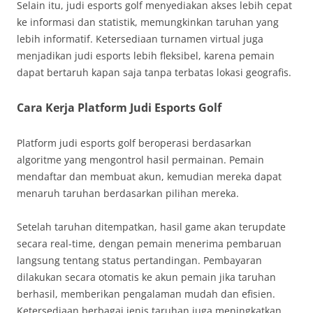
Selain itu, judi esports golf menyediakan akses lebih cepat
ke informasi dan statistik, memungkinkan taruhan yang
lebih informatif. Ketersediaan turnamen virtual juga
menjadikan judi esports lebih fleksibel, karena pemain
dapat bertaruh kapan saja tanpa terbatas lokasi geografis.
Cara Kerja Platform Judi Esports Golf
Platform judi esports golf beroperasi berdasarkan
algoritme yang mengontrol hasil permainan. Pemain
mendaftar dan membuat akun, kemudian mereka dapat
menaruh taruhan berdasarkan pilihan mereka.
Setelah taruhan ditempatkan, hasil game akan terupdate
secara real-time, dengan pemain menerima pembaruan
langsung tentang status pertandingan. Pembayaran
dilakukan secara otomatis ke akun pemain jika taruhan
berhasil, memberikan pengalaman mudah dan efisien.
Ketersediaan berbagai jenis taruhan juga meningkatkan