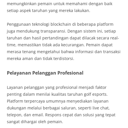
memungkinkan pemain untuk memahami dengan baik
setiap aspek taruhan yang mereka lakukan.
Penggunaan teknologi blockchain di beberapa platform
juga mendukung transparansi. Dengan sistem ini, setiap
taruhan dan hasil pertandingan dapat dilacak secara real-
time, memastikan tidak ada kecurangan. Pemain dapat
merasa tenang mengetahui bahwa informasi dan transaksi
mereka aman dan tidak terdistorsi.
Pelayanan Pelanggan Profesional
Layanan pelanggan yang profesional menjadi faktor
penting dalam menilai kualitas taruhan golf esports.
Platform terpercaya umumnya menyediakan layanan
dukungan melalui berbagai saluran, seperti live chat,
telepon, dan email. Respons cepat dan solusi yang tepat
sangat dihargai oleh pemain.