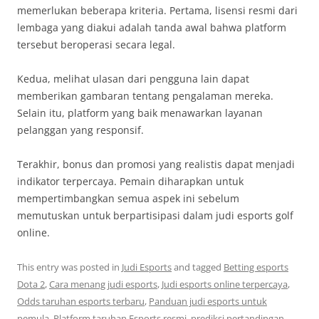
memerlukan beberapa kriteria. Pertama, lisensi resmi dari
lembaga yang diakui adalah tanda awal bahwa platform
tersebut beroperasi secara legal.
Kedua, melihat ulasan dari pengguna lain dapat
memberikan gambaran tentang pengalaman mereka.
Selain itu, platform yang baik menawarkan layanan
pelanggan yang responsif.
Terakhir, bonus dan promosi yang realistis dapat menjadi
indikator terpercaya. Pemain diharapkan untuk
mempertimbangkan semua aspek ini sebelum
memutuskan untuk berpartisipasi dalam judi esports golf
online.
This entry was posted in
Judi Esports
and tagged
Betting esports
Dota 2
,
Cara menang judi esports
,
Judi esports online terpercaya
,
Odds taruhan esports terbaru
,
Panduan judi esports untuk
pemula
,
Platform taruhan Esports resmi
,
prediksi pertandingan