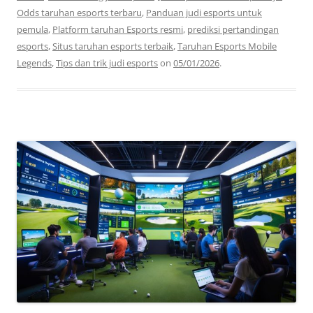
Odds taruhan esports terbaru
,
Panduan judi esports untuk
pemula
,
Platform taruhan Esports resmi
,
prediksi pertandingan
esports
,
Situs taruhan esports terbaik
,
Taruhan Esports Mobile
Legends
,
Tips dan trik judi esports
on
05/01/2026
.