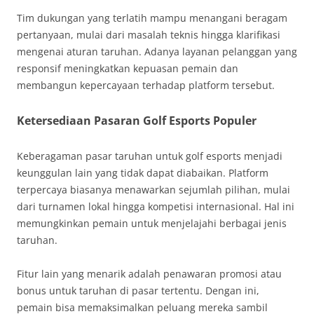
Tim dukungan yang terlatih mampu menangani beragam
pertanyaan, mulai dari masalah teknis hingga klarifikasi
mengenai aturan taruhan. Adanya layanan pelanggan yang
responsif meningkatkan kepuasan pemain dan
membangun kepercayaan terhadap platform tersebut.
Ketersediaan Pasaran Golf Esports Populer
Keberagaman pasar taruhan untuk golf esports menjadi
keunggulan lain yang tidak dapat diabaikan. Platform
terpercaya biasanya menawarkan sejumlah pilihan, mulai
dari turnamen lokal hingga kompetisi internasional. Hal ini
memungkinkan pemain untuk menjelajahi berbagai jenis
taruhan.
Fitur lain yang menarik adalah penawaran promosi atau
bonus untuk taruhan di pasar tertentu. Dengan ini,
pemain bisa memaksimalkan peluang mereka sambil