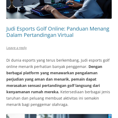
Judi Esports Golf Online: Panduan Menang
Dalam Pertandingan Virtual
Leave a reply
Di dunia esports yang terus berkembang, Judi esports golf
online menarik perhatian banyak penggemar.
Dengan
berbagai platform yang menawarkan pengalaman
perjudian yang aman dan menarik, pemain dapat
merasakan sensasi pertandingan golf langsung dari
kenyamanan rumah mereka.
Ketersediaan berbagai jenis
taruhan dan peluang membuat aktivitas ini semakin
menarik bagi penggemar olahraga.