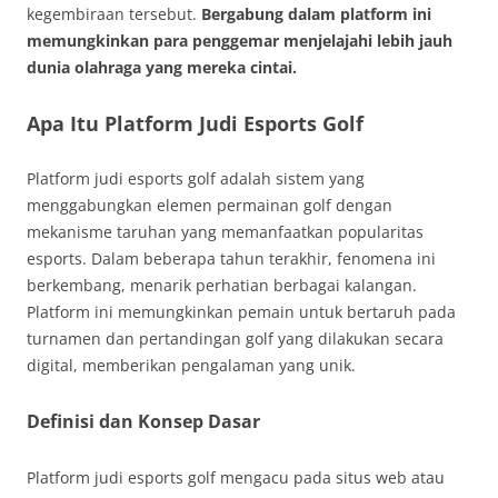
kegembiraan tersebut.
Bergabung dalam platform ini
memungkinkan para penggemar menjelajahi lebih jauh
dunia olahraga yang mereka cintai.
Apa Itu Platform Judi Esports Golf
Platform judi esports golf adalah sistem yang
menggabungkan elemen permainan golf dengan
mekanisme taruhan yang memanfaatkan popularitas
esports. Dalam beberapa tahun terakhir, fenomena ini
berkembang, menarik perhatian berbagai kalangan.
Platform ini memungkinkan pemain untuk bertaruh pada
turnamen dan pertandingan golf yang dilakukan secara
digital, memberikan pengalaman yang unik.
Definisi dan Konsep Dasar
Platform judi esports golf mengacu pada situs web atau