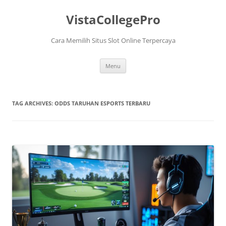
VistaCollegePro
Cara Memilih Situs Slot Online Terpercaya
Skip
Menu
to
content
TAG ARCHIVES:
ODDS TARUHAN ESPORTS TERBARU