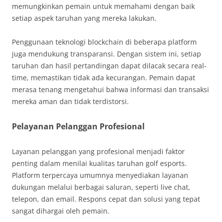
memungkinkan pemain untuk memahami dengan baik
setiap aspek taruhan yang mereka lakukan.
Penggunaan teknologi blockchain di beberapa platform
juga mendukung transparansi. Dengan sistem ini, setiap
taruhan dan hasil pertandingan dapat dilacak secara real-
time, memastikan tidak ada kecurangan. Pemain dapat
merasa tenang mengetahui bahwa informasi dan transaksi
mereka aman dan tidak terdistorsi.
Pelayanan Pelanggan Profesional
Layanan pelanggan yang profesional menjadi faktor
penting dalam menilai kualitas taruhan golf esports.
Platform terpercaya umumnya menyediakan layanan
dukungan melalui berbagai saluran, seperti live chat,
telepon, dan email. Respons cepat dan solusi yang tepat
sangat dihargai oleh pemain.