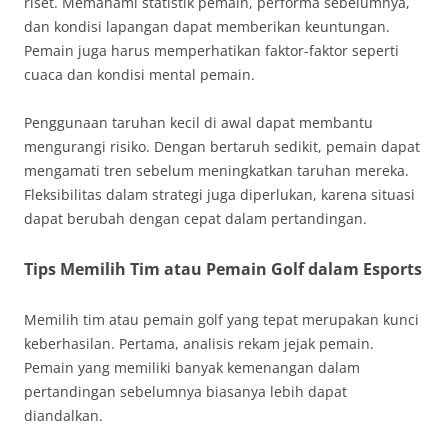
riset. Memahami statistik pemain, performa sebelumnya,
dan kondisi lapangan dapat memberikan keuntungan.
Pemain juga harus memperhatikan faktor-faktor seperti
cuaca dan kondisi mental pemain.
Penggunaan taruhan kecil di awal dapat membantu
mengurangi risiko. Dengan bertaruh sedikit, pemain dapat
mengamati tren sebelum meningkatkan taruhan mereka.
Fleksibilitas dalam strategi juga diperlukan, karena situasi
dapat berubah dengan cepat dalam pertandingan.
Tips Memilih Tim atau Pemain Golf dalam Esports
Memilih tim atau pemain golf yang tepat merupakan kunci
keberhasilan. Pertama, analisis rekam jejak pemain.
Pemain yang memiliki banyak kemenangan dalam
pertandingan sebelumnya biasanya lebih dapat
diandalkan.