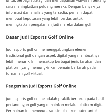
untuk berbagi strategi dan mendapatkan wawasan tentang
cara meningkatkan peluang mereka. Dengan banyaknya
informasi dan analisis yang tersedia, pemain dapat
membuat keputusan yang lebih cerdas untuk
meningkatkan pengalaman judi mereka dalam golf.
Dasar Judi Esports Golf Online
Judi esports golf online menggabungkan elemen
tradisional golf dengan aspek digital yang membuatnya
lebih menarik. Ini mencakup berbagai jenis taruhan dan
platform yang memungkinkan pemain bertaruh pada
turnamen golf virtual.
Pengertian Judi Esports Golf Online
Judi esports golf online adalah praktik bertaruh pada hasil
pertandingan golf yang dimainkan melalui platform digital.
Permainan ini menggunakan simulasi komputer untuk