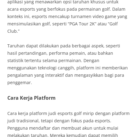
aplikasi yang menawarkan opsi taruhan khusus untuk
acara esports yang berfokus pada permainan golf. Dalam
konteks ini, esports mencakup turnamen video game yang
mensimulasikan golf, seperti “PGA Tour 2K” atau “Golf
Club.”
Taruhan dapat dilakukan pada berbagai aspek, seperti
hasil pertandingan, performa pemain, atau bahkan
statistik tertentu selama permainan. Dengan
menggunakan teknologi canggih, platform ini memberikan
pengalaman yang interaktif dan mengasyikkan bagi para
penggemar.
Cara Kerja Platform
Cara kerja platform judi esports golf mirip dengan platform
judi tradisional, tetapi dengan fokus pada esports.
Pengguna mendaftar dan membuat akun untuk mulai
melakukan taruhan. Mereka kemudian dapat memilih