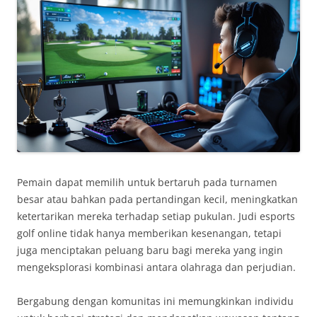
Pemain dapat memilih untuk bertaruh pada turnamen
besar atau bahkan pada pertandingan kecil, meningkatkan
ketertarikan mereka terhadap setiap pukulan. Judi esports
golf online tidak hanya memberikan kesenangan, tetapi
juga menciptakan peluang baru bagi mereka yang ingin
mengeksplorasi kombinasi antara olahraga dan perjudian.
Bergabung dengan komunitas ini memungkinkan individu