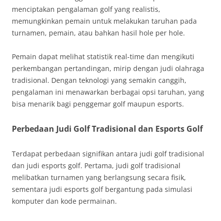
menciptakan pengalaman golf yang realistis,
memungkinkan pemain untuk melakukan taruhan pada
turnamen, pemain, atau bahkan hasil hole per hole.
Pemain dapat melihat statistik real-time dan mengikuti
perkembangan pertandingan, mirip dengan judi olahraga
tradisional. Dengan teknologi yang semakin canggih,
pengalaman ini menawarkan berbagai opsi taruhan, yang
bisa menarik bagi penggemar golf maupun esports.
Perbedaan Judi Golf Tradisional dan Esports Golf
Terdapat perbedaan signifikan antara judi golf tradisional
dan judi esports golf. Pertama, judi golf tradisional
melibatkan turnamen yang berlangsung secara fisik,
sementara judi esports golf bergantung pada simulasi
komputer dan kode permainan.