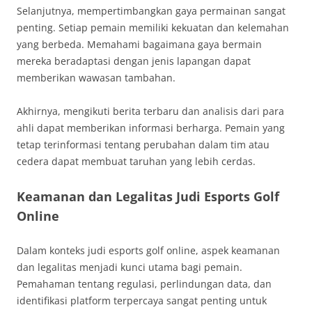
Selanjutnya, mempertimbangkan gaya permainan sangat
penting. Setiap pemain memiliki kekuatan dan kelemahan
yang berbeda. Memahami bagaimana gaya bermain
mereka beradaptasi dengan jenis lapangan dapat
memberikan wawasan tambahan.
Akhirnya, mengikuti berita terbaru dan analisis dari para
ahli dapat memberikan informasi berharga. Pemain yang
tetap terinformasi tentang perubahan dalam tim atau
cedera dapat membuat taruhan yang lebih cerdas.
Keamanan dan Legalitas Judi Esports Golf
Online
Dalam konteks judi esports golf online, aspek keamanan
dan legalitas menjadi kunci utama bagi pemain.
Pemahaman tentang regulasi, perlindungan data, dan
identifikasi platform terpercaya sangat penting untuk