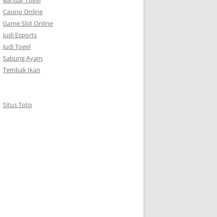
Bandar Togel
Casino Online
Game Slot Online
Judi Esports
Judi Togel
Sabung Ayam
Tembak Ikan
Situs Toto