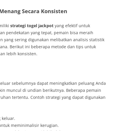
a Menang Secara Konsisten
iliki
strategi togel jackpot
yang efektif untuk
n pendekatan yang tepat, pemain bisa meraih
 yang sering digunakan melibatkan analisis statistik
ana. Berikut ini beberapa metode dan tips untuk
 lebih konsisten.
 keluar sebelumnya dapat meningkatkan peluang Anda
n muncul di undian berikutnya. Beberapa pemain
uhan tertentu. Contoh strategi yang dapat digunakan
 keluar.
ntuk meminimalisir kerugian.