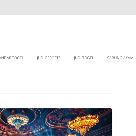
Skip
to
ANDAR TOGEL
JUDI ESPORTS
JUDI TOGEL
SABUNG AYAM
content
T