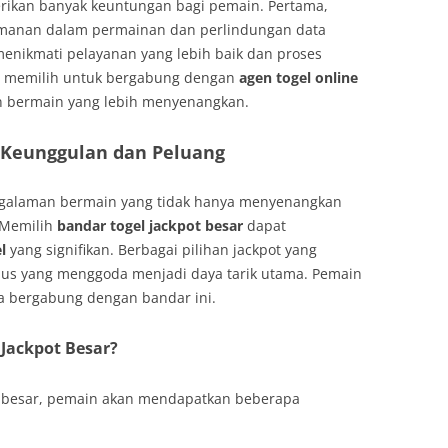
ikan banyak keuntungan bagi pemain. Pertama,
manan dalam permainan dan perlindungan data
 menikmati pelayanan yang lebih baik dan proses
g memilih untuk bergabung dengan
agen togel online
bermain yang lebih menyenangkan.
: Keunggulan dan Peluang
ngalaman bermain yang tidak hanya menyenangkan
 Memilih
bandar togel jackpot besar
dapat
l
yang signifikan. Berbagai pilihan jackpot yang
onus yang menggoda menjadi daya tarik utama. Pemain
a bergabung dengan bandar ini.
Jackpot Besar?
t besar, pemain akan mendapatkan beberapa