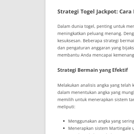
Strategi Togel Jackpot: Car
Dalam dunia togel, penting untuk mem
meningkatkan peluang menang. Denga
kesuksesan. Beberapa strategi bermain
dan pengaturan anggaran yang bijaks
membantu Anda mencapai kemenangan
Strategi Bermain yang Efektif
Melakukan analisis angka yang telah
dalam menentukan angka yang mungki
memilih untuk menerapkan sistem tar
meliputi:
Menggunakan angka yang sering
Menerapkan sistem Martingale u