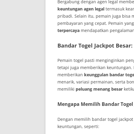
Bergabung dengan agen legal member
keuntungan agen legal
termasuk kea
pribadi. Selain itu, pemain juga bisa
pembayaran yang cepat. Pemain yan
terpercaya
mendapatkan pengalaman 
Bandar Togel Jackpot Besar
Pemain togel pasti menginginkan pe
tetapi juga memberikan keuntungan.
memberikan
keunggulan bandar toge
menarik, variasi permainan, serta b
memiliki
peluang menang besar
ketik
Mengapa Memilih Bandar Togel 
Dengan memilih bandar togel jackpo
keuntungan, seperti: