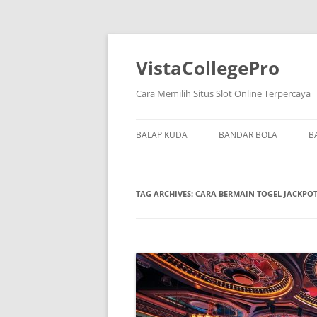
VistaCollegePro
Cara Memilih Situs Slot Online Terpercaya
BALAP KUDA
BANDAR BOLA
B
TAG ARCHIVES:
CARA BERMAIN TOGEL JACKPO