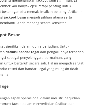
potensi memenangkan jackpot yang signifikan. Di
mberikan banyak opsi, tetapi penting untuk
t besar agar bisa memaksimalkan peluang. Artikel ini
el jackpot besar
menjadi pilihan utama serta
t membantu Anda menang secara konsisten.
pot Besar
gat signifikan dalam dunia perjudian. Untuk
skan
definisi bandar togel
dan pengaruhnya terhadap
ngsi sebagai penyelenggara permainan, yang
n untuk bertaruh secara sah. Hal ini menjadi sangat
dar resmi dan bandar ilegal yang mungkin tidak
mainan.
Togel
dengan aspek operasional dalam industri perjudian.
anggung jawab dalam menyediakan fasilitas dan