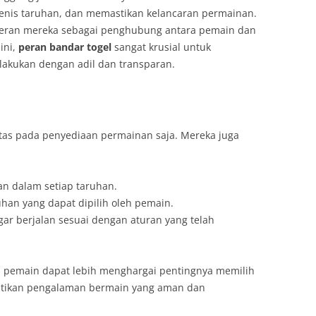
enis taruhan, dan memastikan kelancaran permainan.
ran mereka sebagai penghubung antara pemain dan
ini,
peran bandar togel
sangat krusial untuk
akukan dengan adil dan transparan.
tas pada penyediaan permainan saja. Mereka juga
n dalam setiap taruhan.
han yang dapat dipilih oleh pemain.
ar berjalan sesuai dengan aturan yang telah
, pemain dapat lebih menghargai pentingnya memilih
stikan pengalaman bermain yang aman dan