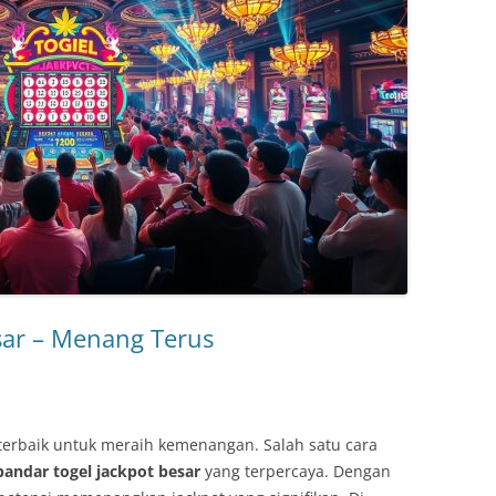
sar – Menang Terus
terbaik untuk meraih kemenangan. Salah satu cara
bandar togel jackpot besar
yang terpercaya. Dengan