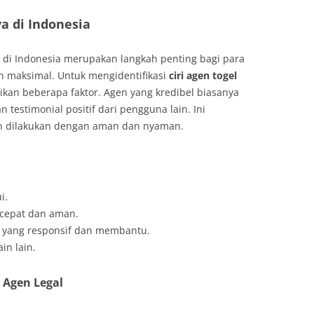
a di Indonesia
di Indonesia merupakan langkah penting bagi para
 maksimal. Untuk mengidentifikasi
ciri agen togel
kan beberapa faktor. Agen yang kredibel biasanya
 testimonial positif dari pengguna lain. Ini
an dilakukan dengan aman dan nyaman.
i.
cepat dan aman.
 yang responsif dan membantu.
in lain.
Agen Legal