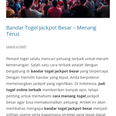
Bandar Togel Jackpot Besar – Menang
Terus
Leave a reply
Pemain togel selalu mencari peluang terbaik untuk meraih
kemenangan. Salah satu cara terbaik adalah dengan
bergabung di
bandar togel jackpot besar
yang terpercaya.
Dengan memilih bandar yang tepat, Anda berpotensi
memenangkan jackpot yang signifikan. Di Indonesia,
judi
togel online terbaik
memberikan banyak opsi, tetapi
penting untuk memahami
cara menang togel
jackpot
besar agar bisa memaksimalkan peluang. Artikel ini akan
membahas mengapa
bandar togel jackpot besar
menjadi
pilihan utama serta bagaimana strategi yang tepat dapat