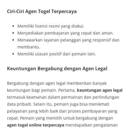
Ciri-Ciri Agen Togel Terpercaya
Memiliki lisensi resmi yang diakui.
Menyediakan pembayaran yang cepat dan aman.
Menawarkan layanan pelanggan yang responsif dan
membantu.
Memiliki ulasan positif dari pemain lain.
Keuntungan Bergabung dengan Agen Legal
Bergabung dengan agen legal memberikan banyak
keuntungan bagi pemain. Pertama,
keuntungan agen legal
termasuk keamanan dalam permainan dan perlindungan
data pribadi. Selain itu, pemain juga bisa menikmati
pelayanan yang lebih baik dan proses pembayaran yang
cepat. Pemain yang memilih untuk bergabung dengan
agen togel online terpercaya
mendapatkan pengalaman