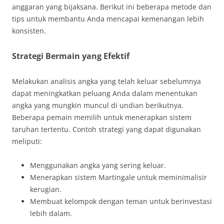
anggaran yang bijaksana. Berikut ini beberapa metode dan
tips untuk membantu Anda mencapai kemenangan lebih
konsisten.
Strategi Bermain yang Efektif
Melakukan analisis angka yang telah keluar sebelumnya
dapat meningkatkan peluang Anda dalam menentukan
angka yang mungkin muncul di undian berikutnya.
Beberapa pemain memilih untuk menerapkan sistem
taruhan tertentu. Contoh strategi yang dapat digunakan
meliputi:
Menggunakan angka yang sering keluar.
Menerapkan sistem Martingale untuk meminimalisir
kerugian.
Membuat kelompok dengan teman untuk berinvestasi
lebih dalam.