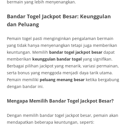
bermain yang lebih menyenangkan.
Bandar Togel Jackpot Besar: Keunggulan
dan Peluang
Pemain togel pasti menginginkan pengalaman bermain
yang tidak hanya menyenangkan tetapi juga memberikan
keuntungan. Memilih
bandar togel jackpot besar
dapat
memberikan
keunggulan bandar togel
yang signifikan.
Berbagai pilihan jackpot yang menarik, variasi permainan,
serta bonus yang menggoda menjadi daya tarik utama.
Pemain memiliki
peluang menang besar
ketika bergabung
dengan bandar ini.
Mengapa Memilih Bandar Togel Jackpot Besar?
Dengan memilih bandar togel jackpot besar, pemain akan
mendapatkan beberapa keuntungan, seperti: