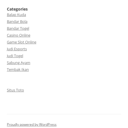
Categories
Balap Kuda
Bandar Bola
Bandar Togel
Casino Online
Game Slot Online
Judi Esports
Judi Togel
Sabung Ayam
Tembak Ikan
Situs Toto
Proudly powered by WordPress