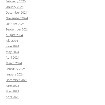
February 2025
January 2025
December 2024
November 2024
October 2024
September 2024
August 2024
July 2024
June 2024
May 2024
April 2024
March 2024
February 2024
January 2024
December 2023
June 2023
May 2023
April 2023