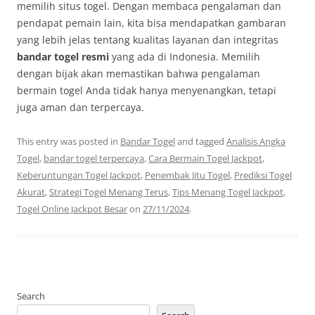
memilih situs togel. Dengan membaca pengalaman dan
pendapat pemain lain, kita bisa mendapatkan gambaran
yang lebih jelas tentang kualitas layanan dan integritas
bandar togel resmi
yang ada di Indonesia. Memilih
dengan bijak akan memastikan bahwa pengalaman
bermain togel Anda tidak hanya menyenangkan, tetapi
juga aman dan terpercaya.
This entry was posted in
Bandar Togel
and tagged
Analisis Angka
Togel
,
bandar togel terpercaya
,
Cara Bermain Togel Jackpot
,
Keberuntungan Togel Jackpot
,
Penembak Jitu Togel
,
Prediksi Togel
Akurat
,
Strategi Togel Menang Terus
,
Tips Menang Togel Jackpot
,
Togel Online Jackpot Besar
on
27/11/2024
.
Search