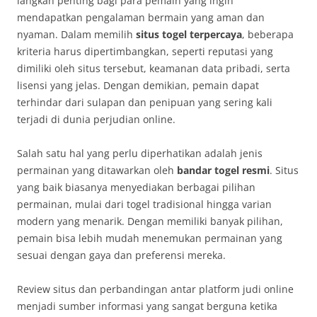
langkah penting bagi para pemain yang ingin
mendapatkan pengalaman bermain yang aman dan
nyaman. Dalam memilih
situs togel terpercaya
, beberapa
kriteria harus dipertimbangkan, seperti reputasi yang
dimiliki oleh situs tersebut, keamanan data pribadi, serta
lisensi yang jelas. Dengan demikian, pemain dapat
terhindar dari sulapan dan penipuan yang sering kali
terjadi di dunia perjudian online.
Salah satu hal yang perlu diperhatikan adalah jenis
permainan yang ditawarkan oleh
bandar togel resmi
. Situs
yang baik biasanya menyediakan berbagai pilihan
permainan, mulai dari togel tradisional hingga varian
modern yang menarik. Dengan memiliki banyak pilihan,
pemain bisa lebih mudah menemukan permainan yang
sesuai dengan gaya dan preferensi mereka.
Review situs dan perbandingan antar platform judi online
menjadi sumber informasi yang sangat berguna ketika