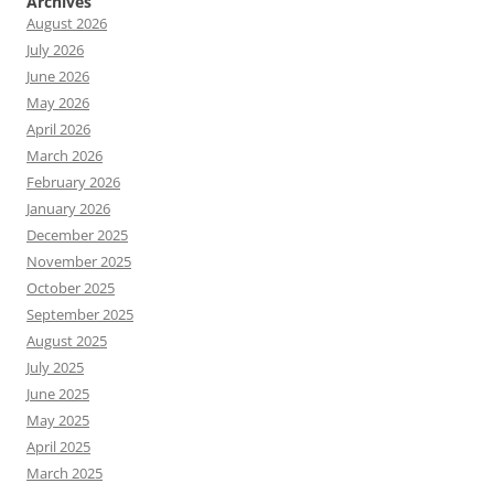
Archives
August 2026
July 2026
June 2026
May 2026
April 2026
March 2026
February 2026
January 2026
December 2025
November 2025
October 2025
September 2025
August 2025
July 2025
June 2025
May 2025
April 2025
March 2025