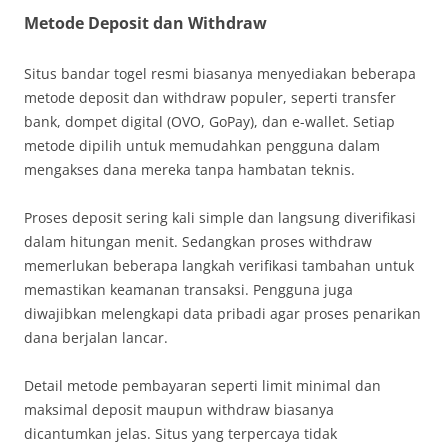
Metode Deposit dan Withdraw
Situs bandar togel resmi biasanya menyediakan beberapa
metode deposit dan withdraw populer, seperti transfer
bank, dompet digital (OVO, GoPay), dan e-wallet. Setiap
metode dipilih untuk memudahkan pengguna dalam
mengakses dana mereka tanpa hambatan teknis.
Proses deposit sering kali simple dan langsung diverifikasi
dalam hitungan menit. Sedangkan proses withdraw
memerlukan beberapa langkah verifikasi tambahan untuk
memastikan keamanan transaksi. Pengguna juga
diwajibkan melengkapi data pribadi agar proses penarikan
dana berjalan lancar.
Detail metode pembayaran seperti limit minimal dan
maksimal deposit maupun withdraw biasanya
dicantumkan jelas. Situs yang terpercaya tidak