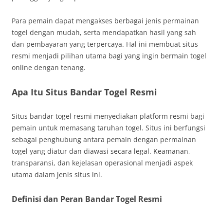
Para pemain dapat mengakses berbagai jenis permainan
togel dengan mudah, serta mendapatkan hasil yang sah
dan pembayaran yang terpercaya. Hal ini membuat situs
resmi menjadi pilihan utama bagi yang ingin bermain togel
online dengan tenang.
Apa Itu Situs Bandar Togel Resmi
Situs bandar togel resmi menyediakan platform resmi bagi
pemain untuk memasang taruhan togel. Situs ini berfungsi
sebagai penghubung antara pemain dengan permainan
togel yang diatur dan diawasi secara legal. Keamanan,
transparansi, dan kejelasan operasional menjadi aspek
utama dalam jenis situs ini.
Definisi dan Peran Bandar Togel Resmi