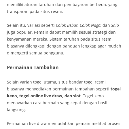
memiliki aturan taruhan dan pembayaran berbeda, yang
transparan pada situs resmi.
Selain itu, variasi seperti
Colok Bebas, Colok Naga,
dan
Shio
juga populer. Pemain dapat memilih sesuai strategi dan
kenyamanan mereka. Sistem taruhan pada situs resmi
biasanya dilengkapi dengan panduan lengkap agar mudah
dimengerti semua pengguna.
Permainan Tambahan
Selain varian togel utama, situs bandar togel resmi
biasanya menyediakan permainan tambahan seperti
togel
keno, togel online live draw, dan slot
. Togel keno
menawarkan cara bermain yang cepat dengan hasil
langsung.
Permainan live draw memudahkan pemain melihat proses