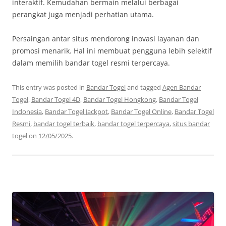
interaktif. Kemudahan bermain melalui berbagai
perangkat juga menjadi perhatian utama.
Persaingan antar situs mendorong inovasi layanan dan
promosi menarik. Hal ini membuat pengguna lebih selektif
dalam memilih bandar togel resmi terpercaya.
This entry was posted in
Bandar Togel
and tagged
Agen Bandar
Togel
,
Bandar Togel 4D
,
Bandar Togel Hongkong
,
Bandar Togel
Indonesia
,
Bandar Togel Jackpot
,
Bandar Togel Online
,
Bandar Togel
Resmi
,
bandar togel terbaik
,
bandar togel terpercaya
,
situs bandar
togel
on
12/05/2025
.