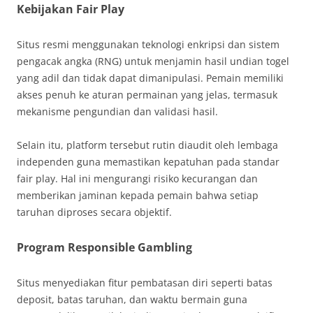
Kebijakan Fair Play
Situs resmi menggunakan teknologi enkripsi dan sistem
pengacak angka (RNG) untuk menjamin hasil undian togel
yang adil dan tidak dapat dimanipulasi. Pemain memiliki
akses penuh ke aturan permainan yang jelas, termasuk
mekanisme pengundian dan validasi hasil.
Selain itu, platform tersebut rutin diaudit oleh lembaga
independen guna memastikan kepatuhan pada standar
fair play. Hal ini mengurangi risiko kecurangan dan
memberikan jaminan kepada pemain bahwa setiap
taruhan diproses secara objektif.
Program Responsible Gambling
Situs menyediakan fitur pembatasan diri seperti batas
deposit, batas taruhan, dan waktu bermain guna