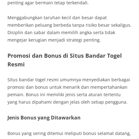
penting agar bermain tetap terkendali.
Menggabungkan taruhan kecil dan besar dapat
memberikan peluang berbeda tanpa risiko besar sekaligus.
Disiplin dan sabar dalam memilih angka serta tidak
mengejar kerugian menjadi strategi penting.
Promosi dan Bonus di Situs Bandar Togel
Resmi
Situs bandar togel resmi umumnya menyediakan berbagai
promosi dan bonus untuk menarik dan mempertahankan
pemain. Bonus ini memiliki jenis serta aturan tertentu
yang harus dipahami dengan jelas oleh setiap pengguna.
Jenis Bonus yang Ditawarkan
Bonus yang sering ditemui meliputi bonus selamat datang,