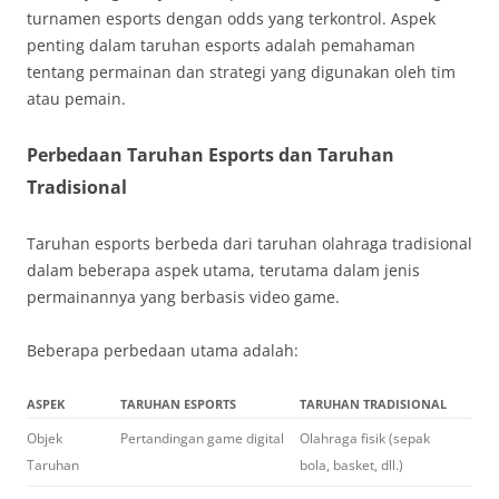
turnamen esports dengan odds yang terkontrol. Aspek
penting dalam taruhan esports adalah pemahaman
tentang permainan dan strategi yang digunakan oleh tim
atau pemain.
Perbedaan Taruhan Esports dan Taruhan
Tradisional
Taruhan esports berbeda dari taruhan olahraga tradisional
dalam beberapa aspek utama, terutama dalam jenis
permainannya yang berbasis video game.
Beberapa perbedaan utama adalah:
ASPEK
TARUHAN ESPORTS
TARUHAN TRADISIONAL
Objek
Pertandingan game digital
Olahraga fisik (sepak
Taruhan
bola, basket, dll.)