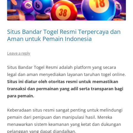
Situs Bandar Togel Resmi Terpercaya dan
Aman untuk Pemain Indonesia
Leave a reply
Situs Bandar Togel Resmi adalah platform yang secara
legal dan aman menyediakan layanan taruhan togel online.
Situs ini diatur oleh otoritas resmi untuk memastikan
transaksi dan permainan yang adil serta transparan bagi
para pemain.
Keberadaan situs resmi sangat penting untuk melindungi
pemain dari penipuan dan manipulasi hasil. Mereka
menawarkan sistem keamanan yang ketat dan dukungan
pelanggan yang dapat diandalkan.