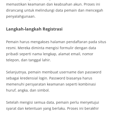
memastikan keamanan dan keabsahan akun. Proses ini
dirancang untuk melindungi data pemain dan mencegah
penyalahgunaan.
Langkah-langkah Registrasi
Pemain harus mengakses halaman pendaftaran pada situs
resmi. Mereka diminta mengisi formulir dengan data
pribadi seperti nama lengkap, alamat email, nomor
telepon, dan tanggal lahir.
Selanjutnya, pemain membuat username dan password
sebagai kredensial login. Password biasanya harus
memenuhi persyaratan keamanan seperti kombinasi
huruf, angka, dan simbol.
Setelah mengisi semua data, pemain perlu menyetujui
syarat dan ketentuan yang berlaku. Proses ini berakhir