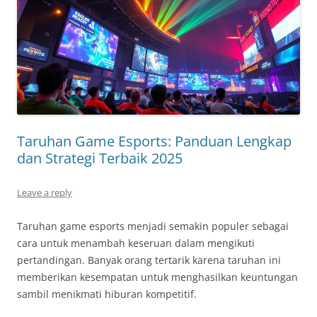
Taruhan Game Esports: Panduan Lengkap
dan Strategi Terbaik 2025
Leave a reply
Taruhan game esports menjadi semakin populer sebagai
cara untuk menambah keseruan dalam mengikuti
pertandingan. Banyak orang tertarik karena taruhan ini
memberikan kesempatan untuk menghasilkan keuntungan
sambil menikmati hiburan kompetitif.